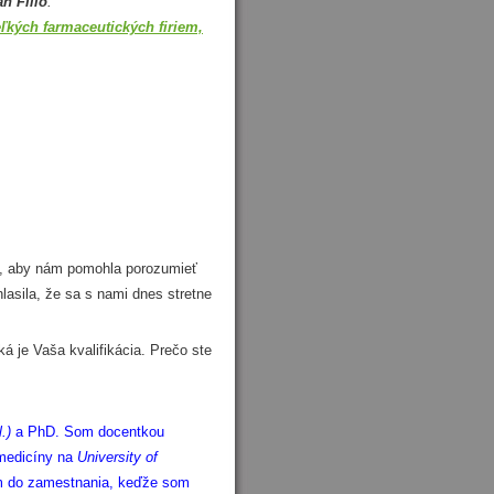
án Fillo
.
eľkých farmaceutických firiem,
, aby nám pomohla porozumieť
asila, že sa s nami dnes stretne
 je Vaša kvalifikácia. Prečo ste
.)
a PhD. Som docentkou
 medicíny na
University of
om do zamestnania, keďže som