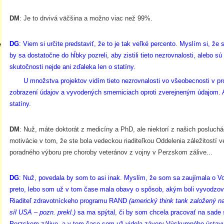
DM
: Je to drvivá väčšina a možno viac než 99%.
DG
: Viem si určite predstaviť, že to je tak veľké percento. Myslím si, že 
e
by sa dostatočne do hĺbky pozreli, aby zistili tieto nezrovnalosti, alebo sú
skutočnosti nejde ani zďaleka len o statíny.
U množstva projektov vidím tieto nezrovnalosti vo všeobecnosti v pros
zobrazení údajov a vyvodených smerniciach oproti zverejneným údajom. A
statíny.
DM
: Nuž, máte doktorát z medicíny a PhD, ale niektorí z našich posluchá
motivácie v tom, že ste bola vedeckou riaditeľkou Oddelenia záležitostí
poradného výboru pre choroby veteránov z vojny v Perzskom zálive...
DG
: Nuž, povedala by som to asi inak. Myslím, že som sa zaujímala o V
preto, lebo som už v tom čase mala obavy o spôsob, akým boli vyvodzov
Riaditeľ zdravotníckeho programu RAND
(americký think tank založený 
síl USA – pozn. prekl.)
sa ma spýtal, či by som chcela pracovať na sade 
Perzskom zálive, a v tom čase som už videla závery Výskumného ústavu