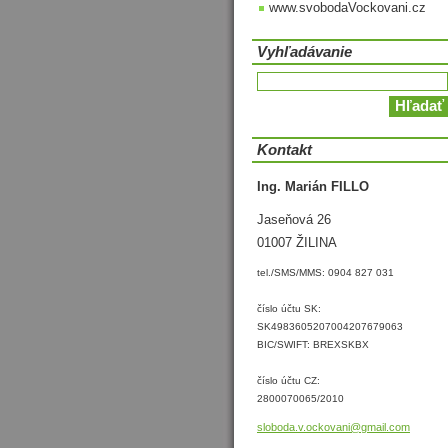
www.svobodaVockovani.cz
Vyhľadávanie
Kontakt
Ing. Marián FILLO
Jaseňová 26
01007 ŽILINA
tel./SMS/MMS: 0904 827 031
číslo účtu SK:
SK4983605207004207679063
BIC/SWIFT: BREXSKBX
číslo účtu CZ:
2800070065/2010
sloboda.
v.ockova
ni@gmail
.com