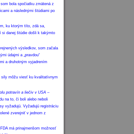
om som bola spočiatku zmätená z
icami a následnými štúdiami po
, ku ktorým títo, zdá sa,
 si danej štúdie došli k takýmto
ejnených výsledkov, som začala
nými údajmi a „pravdou“
ajmi a druhotným vyjadrením
sily môžu viesť ku kvalitatívnym
olu potravín a liečiv v USA –
na to, či boli alebo neboli
pisy vyžadujú. Vyžadujú registráciu
volené zverejniť v jednom z
le FDA má prinajmenšom možnosť