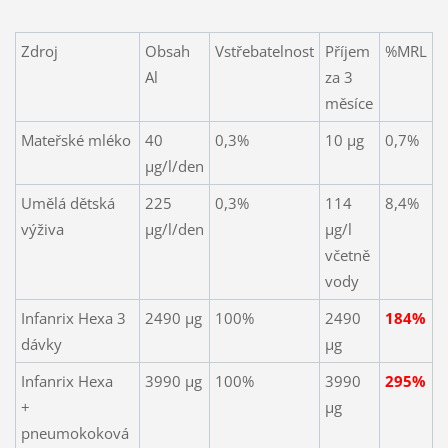
Zdroj
Obsah
Vstřebatelnost
Příjem
%MRL
Al
za 3
měsíce
Mateřské mléko
40
0,3%
10 µg
0,7%
µg/l/den
Umělá dětská
225
0,3%
114
8,4%
výživa
µg/l/den
µg/l
včetně
vody
Infanrix Hexa 3
2490 µg
100%
2490
184%
dávky
µg
Infanrix Hexa
3990 µg
100%
3990
295%
+
µg
pneumokoková