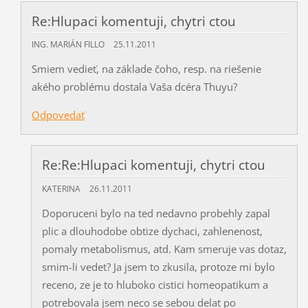
Re:Hlupaci komentuji, chytri ctou
ING. MARIÁN FILLO
25.11.2011
Smiem vedieť, na základe čoho, resp. na riešenie
akého problému dostala Vaša dcéra Thuyu?
Odpovedať
Re:Re:Hlupaci komentuji, chytri ctou
KATERINA
26.11.2011
Doporuceni bylo na ted nedavno probehly zapal
plic a dlouhodobe obtize dychaci, zahlenenost,
pomaly metabolismus, atd. Kam smeruje vas dotaz,
smim-li vedet? Ja jsem to zkusila, protoze mi bylo
receno, ze je to hluboko cistici homeopatikum a
potrebovala jsem neco se sebou delat po