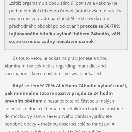
„zátěž organismu z obou zdrojů (potrava a vakcíny) je
pod minimální rizikovou úrovní (autoři ovšem nevzali v
úvahu mizivou vstřebatelnost Al ze stravy) kromě
přechodného období po očkování;
protože se 50-70%
injikovaného hliníku vyloučí během 24hodin, věří
se, že to nemá žádný negativní účinek
.“
Za touto větou je odkaz na práci Jonese a Chou:
Aluminum toxicokinetics regarding infant diet and
vaccinations, kterou uvádíte i ve svých odkazech.
Když se téměř 70% Al během 24hodin vyloučí močí,
pak minimálně toto množství projde za 24 hodin
krevním oběhem
a nezanedbatelná část se u malých
kojenců s nefunkční hematoencefalickou bariérou dostane
do mozku. Vy sám v závěru svého článku vyjadřujete
podobné obavy – možnou absorpci celého množství Al
z vakcíny považujete za, cituji:
„skutečný problém“
.