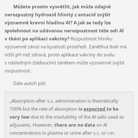
Můžete prosím vysvětlit, jak může údajně
nerozpustný hydroxid hlinitý z antacid zvýšit
významně krevní hladinu Al? A jak se tedy lze
spolehnout na udávanou nerozpustnost téže soli Al
v tkáni po aplikaci vakcíny?
Rozpustnost hliníku
významně závisí na kyselosti prostředí. Zánětlivá tkáň má
nižší pH než zdravá, proto aplikace vakcíny do svalu
s následným (žádoucím) zánětem může významně zvýšit
rozpustnost.
Dále autoři píší:
„Absorption after s.c. administration is theoretically
100% but the rate of absorption
is
expected
to be
very low
due to the insolubility of the Al salts used as
adjuvants. However,
there are no data
on Al
concentrations in plasma or urine after s.c. or i.m.