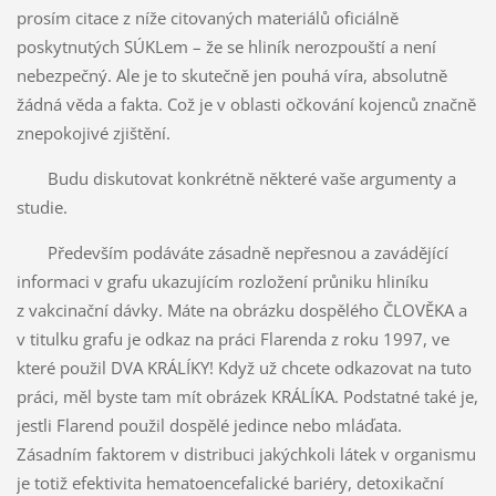
prosím citace z níže citovaných materiálů oficiálně
poskytnutých SÚKLem – že se hliník nerozpouští a není
nebezpečný. Ale je to skutečně jen pouhá víra, absolutně
žádná věda a fakta. Což je v oblasti očkování kojenců značně
znepokojivé zjištění.
Budu diskutovat konkrétně některé vaše argumenty a
studie.
Především podáváte zásadně nepřesnou a zavádějící
informaci v grafu ukazujícím rozložení průniku hliníku
z vakcinační dávky. Máte na obrázku dospělého ČLOVĚKA a
v titulku grafu je odkaz na práci Flarenda z roku 1997, ve
které použil DVA KRÁLÍKY! Když už chcete odkazovat na tuto
práci, měl byste tam mít obrázek KRÁLÍKA. Podstatné také je,
jestli Flarend použil dospělé jedince nebo mláďata.
Zásadním faktorem v distribuci jakýchkoli látek v organismu
je totiž efektivita hematoencefalické bariéry, detoxikační