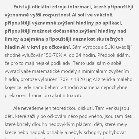
Existují oficiální zdroje informací, které připouštějí
významně vyšší rozpustnost Al solí ve vakcíně,
připouštějí významné zvýšení hladiny po aplikaci,
připouštějí možnost dočasného zvýšení hladiny nad
limity a zejména připouštějí neznalost skutečných
hladin Al v krvi po očkování.
Sám výrobce a SÚKl uvádějí
shodně vylučování 50-70% Al do 24 hodin. Předpokládám,
že pro to mají nějaké podklady. Tento údaj sám o sobě
vyvrací vaše matematické modely s minimálním zvýšením
hladin, protože vyloučení 70% z 1320 µg Al z tělíčka malého
kojence ledvinami během 24hodin znamená nepochybné
překročení hranic pro akutní toxicitu.
Ale nevedeme jen teoretickou diskuzi. Tam venku jsou
děti, které zažily po očkování něco podivného. Jsou tam děti,
které křičely dlouho neobvyklým pláčem, děti, které měly
křeče nebo naopak ochably a nebyly schopny pohybovat