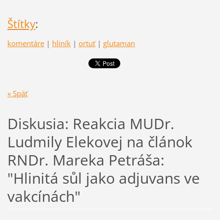
Štítky
:
komentáre
|
hliník
|
ortuť
|
glutaman
« Späť
Diskusia: Reakcia MUDr.
Ludmily Elekovej na článok
RNDr. Mareka Petráša:
"Hlinitá sůl jako adjuvans ve
vakcínách"