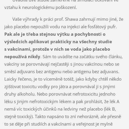
vztahu k neurologickému poškození.
Vaše výhrady k práci prof. Shawa zahrnují mimo jiné, že
jako placebo nepoužili vodu na injekci ale fosfátový pufr.
Pak ale je třeba stejnou výtku a pochybnosti o
výsledcích aplikovat prakticky na všechny studie
s vakcínami, protože v nich se voda jako placebo
nepoužívá nikdy
. Sám to uvádíte na začátku svého článku,
vakcíny se porovnávají nejčastěji s jinou vakcínou nebo se
směsí adjuvans bez antigenu nebo antigenu bez adjuvans.
Laicky řečeno, je to víceméně totéž, jako kdyby chtěl někdo
zjišťovat toxicitu vodky pro játra a porovnával ji s jinými
druhy alkoholu. Nebo porovnávat nefrotoxicitu jednoho
léku s jiným nefrotoxickým lékem a pak prohlásit, že lék A
nemá víc toxických účinků na ledviny než placebo (lék B,
stejně toxický). Takto napsáno to zní nehorázně, ale přesně
to se děje při studiích a vakcínami a veřejnost je mylně