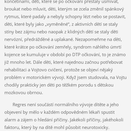
končetinami, děti, které se po očkování přestaly usmívat,
broukat nebo mluvit, děti, kterým se zcela změnil spánkový
rytmus, které padaly a nebyly schopny lézt nebo se postavit,
děti, které byly jako „vyměněné“, z aktivních dětí se staly
stíny bez zájmu nebo naopak z klidných dětí se staly děti
nervózní, předrážděné a uplakané. Nezapomeňme na děti,
které krátce po očkování zemřely, syndrom náhlého úmrtí
kojence se kumuluje v období po DTP očkování, to je známo
již mnoho let. Dále děti, které najednou začnou potřebovat
rehabilitaci a Vojtovo cvičení, protože se objeví nějaký
problém v motorickém vývoji. Když jsem studovala, na Vojtu
chodily prakticky jen děti po těžkém porodu s dětskou
mozkovou obrnou.
Regres není součástí normálního vývoje dítěte a jeho
objevení by mělo v každém odpovědném lékaři spustit
alarm a zájem o hledání příčiny. Jakékoli příčiny, jakéhokoli
faktoru, který by na dítě mohl působit neurotoxicky.