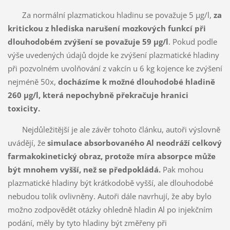
Za normální plazmatickou hladinu se považuje 5 µg/l,
za
kritickou z hlediska narušení mozkových funkcí při
dlouhodobém zvýšení se považuje 59 µg/l
. Pokud podle
výše uvedených údajů dojde ke zvýšení plazmatické hladiny
při pozvolném uvolňování z vakcín u 6 kg kojence ke zvýšení
nejméně 50x,
docházíme k možné dlouhodobé hladině
260 µg/l, která nepochybně překračuje hranici
toxicity.
Nejdůležitější je ale závěr tohoto článku, autoři výslovně
uvádějí, že
simulace absorbovaného Al neodráží celkový
farmakokinetický obraz, protože míra absorpce může
být mnohem vyšší, než se předpokládá.
Pak mohou
plazmatické hladiny být krátkodobě vyšší, ale dlouhodobé
nebudou tolik ovlivněny. Autoři dále navrhují, že aby bylo
možno zodpovědět otázky ohledně hladin Al po injekčním
podání, měly by tyto hladiny být změřeny při