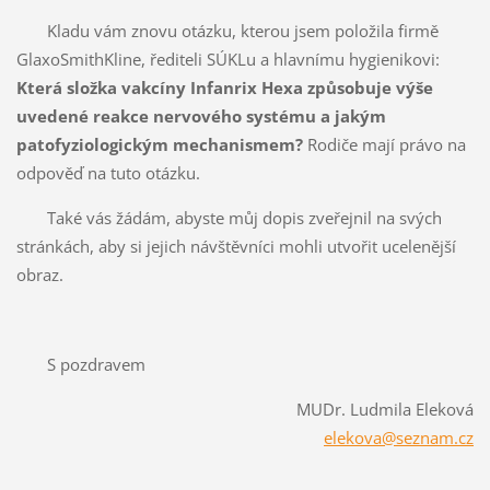
Kladu vám znovu otázku, kterou jsem položila firmě
GlaxoSmithKline, řediteli SÚKLu a hlavnímu hygienikovi:
Která složka vakcíny Infanrix Hexa způsobuje výše
uvedené reakce nervového systému a jakým
patofyziologickým mechanismem?
Rodiče mají právo na
odpověď na tuto otázku.
Také vás žádám, abyste můj dopis zveřejnil na svých
stránkách, aby si jejich návštěvníci mohli utvořit ucelenější
obraz.
S pozdravem
MUDr. Ludmila Eleková
elekova@seznam.cz