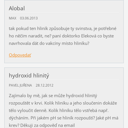
Alobal
MAX
03.06.2013
tak pokud ten hliník způsobuje ty svinstva, je potřebné
ho něčím naradit, ne? paní doktorko Eleková co byste
navrhovala dát do vakcíny místo hliníku?
Odpovedať
hydroxid hlinitý
PAVEL JUŘENA
28.12.2012
Zajímalo by mě, jak se může hydroxid hlinitý
rozpouštět v krvi. Kolik hliníku a jeho sloučenin dokáže
tělo vyloučit denně. Kolik hliníku tělo vstřebá např.
dýcháním. Při jakém pH se hliník rozpouští? Jaké pH má
krev? Děkuji za odpověď na email