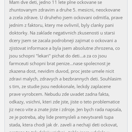
Mam dve deti, jedno 11 lete plne ockovane se
zhuntovanym zdravim a druhe 5. mesicni, neockovane
a zcela zdrave. U druheho jsem ockovani odmitla, prave
jednim z faktoru, ktery me ovlivnil, byly clanky pani
doktorky. Na zaklade negativnich zkusenosti u starsi
dcery jsem se zacala podrobneji zajimat o ockovani a
zjistovat informace a byla jsem absolutne zhrozena, co
jsou schopni "lekari" pichat do deti...a za co jsou
farmceuti schopni brat penize...nase spolecnost je
zkazena dost, nevidim duvod, proc jeste umele nicit
zdravi malych, zdravych a bezbrannych deti. Souhlasim
s tim, ze studie jsou nedokonale, leckdy zaplacene
prave vyrobcem. Nebudu zde uvadet zadna fakta,
odkazy, vsichni, kteri zde jste, jiste o teto problematice
jiz neco vite a znate jiste i zdroje. Jen bych rada napsala,
ze je potreba, aby lide premysleli a nevytvareli tupa
stada, ktera chodi jak dr. zaveli a nechaji deti ockovat,