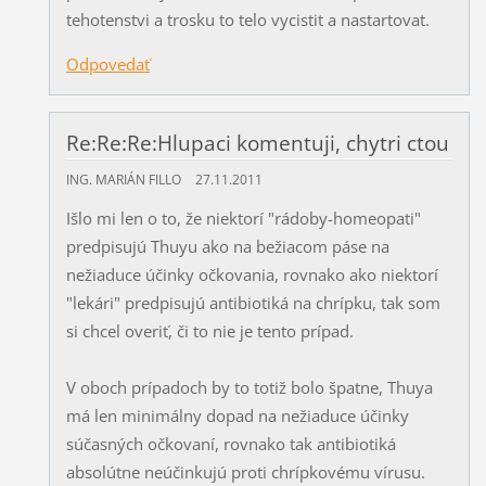
tehotenstvi a trosku to telo vycistit a nastartovat.
Odpovedať
Re:Re:Re:Hlupaci komentuji, chytri ctou
ING. MARIÁN FILLO
27.11.2011
Išlo mi len o to, že niektorí "rádoby-homeopati"
predpisujú Thuyu ako na bežiacom páse na
nežiaduce účinky očkovania, rovnako ako niektorí
"lekári" predpisujú antibiotiká na chrípku, tak som
si chcel overiť, či to nie je tento prípad.
V oboch prípadoch by to totiž bolo špatne, Thuya
má len minimálny dopad na nežiaduce účinky
súčasných očkovaní, rovnako tak antibiotiká
absolútne neúčinkujú proti chrípkovému vírusu.