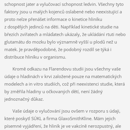
schopnost jater a vylučovací schopnost ledvin. Všechny tyto
faktory jsou u malých kojenců oslabené nebo neexistující a
proto nelze přenášet informace o kinetice hliníku
z dospělých jedinců na děti. Například kinetické studie na
březích zvířatech a mláďatech ukázaly, že ukládání rtuti nebo
glutamátu do mozku bylo významně vyšší u plodů než u
matek. Je pravděpodobné, že podobný rozdíl se týká i
distribuce hliníku v organismu.
Kromě odkazu na Flarendovu studii jsou všechny vaše
údaje o hladinách v krvi založené pouze na matematických
modelech a in vitro studiích, což při neexistenci studie, která
by změřila hladiny u očkovaných dětí, není žádný
jednoznačný důkaz.
Vaše údaje o vylučování jsou ovšem v rozporu s údaji,
které poskytl SÚKL a firma GlaxoSmithKline. Mám jejich
písemné vyjádření, že hliník je ve vakcíně nerozpustný, ale