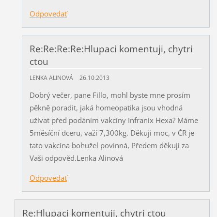
Odpovedať
Re:Re:Re:Re:Hlupaci komentuji, chytri
ctou
LENKA ALINOVÁ
26.10.2013
Dobrý večer, pane Fillo, mohl byste mne prosím
pěkně poradit, jaká homeopatika jsou vhodná
užívat před podáním vakcíny Infranix Hexa? Máme
5měsíční dceru, važí 7,300kg. Děkuji moc, v ČR je
tato vakcína bohužel povinná, Předem děkuji za
Vaši odpověd.Lenka Alinová
Odpovedať
Re:Hlupaci komentuji, chytri ctou