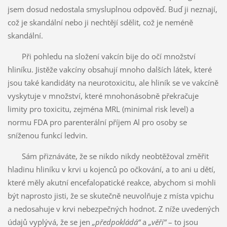
jsem dosud nedostala smysluplnou odpověď. Buď ji neznají,
což je skandální nebo ji nechtějí sdělit, což je neméně
skandální.
Při pohledu na složení vakcín bije do očí množství
hliníku. Jistěže vakcíny obsahují mnoho dalších látek, které
jsou také kandidáty na neurotoxicitu, ale hliník se ve vakcíně
vyskytuje v množství, které mnohonásobně překračuje
limity pro toxicitu, zejména MRL (minimal risk level) a
normu FDA pro parenterální příjem Al pro osoby se
sníženou funkcí ledvin.
Sám přiznáváte, že se nikdo nikdy neobtěžoval změřit
hladinu hliníku v krvi u kojenců po očkování, a to ani u dětí,
které měly akutní encefalopatické reakce, abychom si mohli
být naprosto jisti, že se skutečně neuvolňuje z místa vpichu
a nedosahuje v krvi nebezpečných hodnot. Z níže uvedených
údajů vyplývá, že se jen
„předpokládá“
a
„věří“
– to jsou