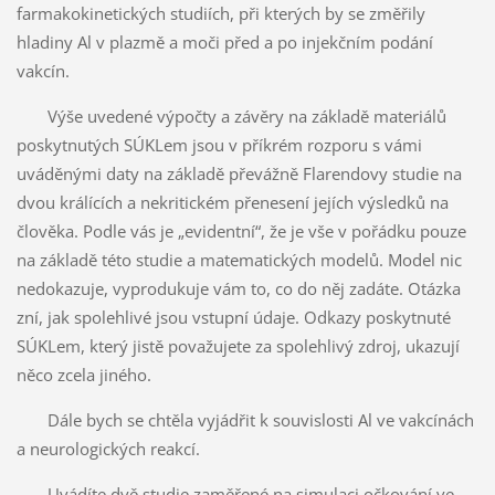
farmakokinetických studiích, při kterých by se změřily
hladiny Al v plazmě a moči před a po injekčním podání
vakcín.
Výše uvedené výpočty a závěry na základě materiálů
poskytnutých SÚKLem jsou v příkrém rozporu s vámi
uváděnými daty na základě převážně Flarendovy studie na
dvou králících a nekritickém přenesení jejích výsledků na
člověka. Podle vás je „evidentní“, že je vše v pořádku pouze
na základě této studie a matematických modelů. Model nic
nedokazuje, vyprodukuje vám to, co do něj zadáte. Otázka
zní, jak spolehlivé jsou vstupní údaje. Odkazy poskytnuté
SÚKLem, který jistě považujete za spolehlivý zdroj, ukazují
něco zcela jiného.
Dále bych se chtěla vyjádřit k souvislosti Al ve vakcínách
a neurologických reakcí.
Uvádíte dvě studie zaměřené na simulaci očkování ve