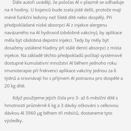
Dále autoři uvádějí, že poločas Al v plazmě se odhaduje
na 4 hodiny. U kojenců bude zcela jistě delší, protože mají
méně funkční ledviny než 5leté dítě nebo dospělý. Při
předpokládané nízké absorpci Al z injekce alergenu
navázaného na Al hydroxid (obdobně vakcíny), by aplikace
měla být obdobná depotní injekci. Tedy by měly být
dosaženy ustálené hladiny při stálé denní absorpci z místa
injekce. Na základě těchto předpokladů počítají systémově
dostupné kumulativní množství Al během jednoho roku
imunoterapie při frekvenci aplikace vakcíny jednou za 6
týdnů a srovnávají ho s příjmem Al potravou pro dospělé a
20 kg dítě.
Když použijeme jejich čísla pro 3- až 6-měsíční dítě s
hmotností průměrně 6 kg a 3 dávky očkování s celkovou
dávkou Al 3960 µg během tří měsíců, dostaneme tyto
výsledky.