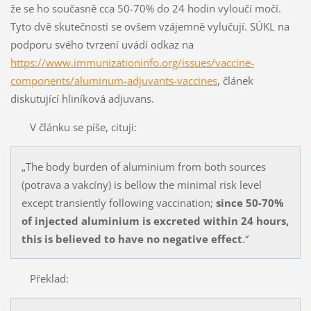
že se ho současně cca 50-70% do 24 hodin vyloučí močí.
Tyto dvě skutečnosti se ovšem vzájemně vylučují. SÚKL na
podporu svého tvrzení uvádí odkaz na
https://www.immunizationinfo.org/issues/vaccine-
components/aluminum-adjuvants-vaccines
, článek
diskutující hliníková adjuvans.
V článku se píše, cituji:
„The body burden of aluminium from both sources
(potrava a vakcíny) is bellow the minimal risk level
except transiently following vaccination;
since 50-70%
of injected aluminium is excreted within 24 hours,
this is believed to have no negative effect
.“
Překlad: