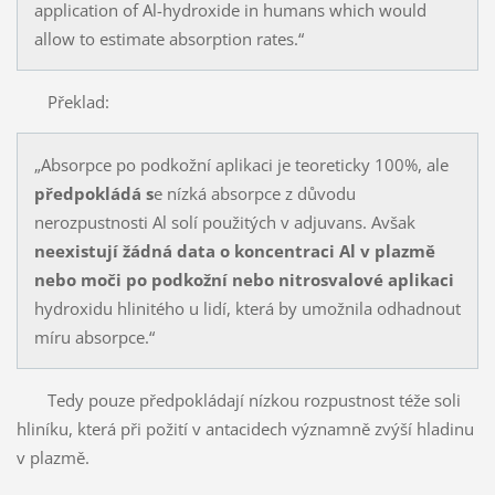
application of Al-hydroxide in humans which would
allow to estimate absorption rates.“
Překlad:
„Absorpce po podkožní aplikaci je teoreticky 100%, ale
předpokládá s
e nízká absorpce z důvodu
nerozpustnosti Al solí použitých v adjuvans. Avšak
neexistují žádná data o koncentraci Al v plazmě
nebo moči po podkožní nebo nitrosvalové aplikaci
hydroxidu hlinitého u lidí, která by umožnila odhadnout
míru absorpce.“
Tedy pouze předpokládají nízkou rozpustnost téže soli
hliníku, která při požití v antacidech významně zvýší hladinu
v plazmě.