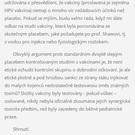
udržována v přesvědčení, že vakcíny (proslavená je zejména
HPV vakcína) nemají o mnoho víc nežádoucích účinků než
placebo. Pokud se mýlím, budu velmi ráda, když mi dáte
odkaz na studii vakcíny, která byla porovnávána se
skutečným placebem, jaké požadujete po prof. Shawovi, tj.
s vodou pro injekce nebo fyziologickým roztokem.
Obvyklý argument proti standardním dvojitě slepým
placebem kontrolovaným studiím s vakcínami je, že není
etické ochudit kontrolní skupinu o dobrodiní očkování. Je ale
etické plošně a pod hrozbou sankcí ze strany státu injikovat
do malých kojenců nedostatečně testovanou směs známých
toxinů? Složky vakcíny byly testovány - pokud vůbec –
izolovaně, nikdy nebyla oficiálně zkoumána jejich synergická
toxicita předtím, než byly zavedeny do běžné pediatrické
praxe.
Shrnutí: