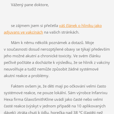
Vážený pane doktore,
se zájmem jsem si přečetla
váš článek o hliníku jako
adjuvans ve vakcínách
na vašich stránkách.
Mám k němu několik poznámek a dotazů. Moje
v současnosti dosud nerozptýlené obavy se týkají především
jeho možné akutní a chronické toxicity. Ve svém článku
pečlivě počítáte a docházíte k výsledku, že se hliník z vakcíny
neuvolňuje a tudíž nemůže způsobit žádné systémové
akutní reakce a problémy.
Faktem ovšem je, že děti mají po očkování velmi často
systémové reakce, ne pouze lokální. Sám výrobce Infanrixu
Hexa firma GlaxoSmithKline uvádí jako časté nebo velmi
časté reakce (výskyt v jednom případě na 10 aplikovaných
dávek): ztráta chuti k jídlu, horečka nad 38 °C (častěji než