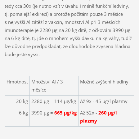
tedy cca 30x (je nutno vzít v úvahu i méně funkční ledviny,
tj. pomalejší exkreci) a protože počítám pouze 3 měsíce
s nejvyšší Al zátěží z vakcín, množství Al při 3 měsících
imunoterapie je 2280 µg na 20 kg dítě, z očkování 3990 µg
na 6 kg dítě, tj. jde o mnohem vyšší dávku na kg váhy, tudíž
lze důvodně předpokládat, že dlouhodobě zvýšená hladina
bude ještě vyšší.
Hmotnost
Množství Al / 3
Možné zvýšení hladiny
měsíce
20 kg
2280 µg = 114 µg/kg
Až 9x - 45 µg/l plazmy
6 kg
3990 µg =
665 µg/kg
Až 52x -
260 µg/l
plazmy