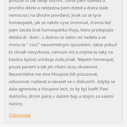
protoze to tak delaji vsichni...tohle jsem udelala u
prvniho ditete a nestastna jsem doted a dcera stale
nemocna ( na dlouhe povidani). Jinak co se tyce
homeopatik, jak se nekdo vyse zminoval, zrovna ted
jsem zacala brat homeopatika thuja, ktera predepsala
detska dr. dceri...s dcerou to zatim nic nedela a se
mnou to " cvici" neuveritelnym zpusobem. takze pokud
to clovek nevyzkousi, nemuze rict a zrejme to taky na
kazdou bytost ucinkuje zcela jinak. Nejsem homeopat,
pouze pacient a tak jen rikam svou zkusenost.
Neuveritelne me stve hloupost lidi posuzovat,
odsuzovat, nadavat a navazet se v diskusich...kdyby se
dala agresivita a hloupost lecit, to by byl kseft! Pani
doktorko, drzim palce v dalsim boji a stojim za vasimi
nazory.
Odpovedať