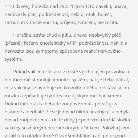
1:10 dávek), horečka nad 39,5 °C (cca 1:10 dávek!), únava,
neobvyklý pláč, podrážděnost, neklid, otok, bolest,
zarudnutí v místě vpichu, průjem, zvracení, nervozita.
Horečka, ztráta chuti k jídlu, únava, neobvyklý pláč
(přesněji řečeno encefalitický křik), podrážděnost, neklid a
nervozita jsou symptomy způsobené reakcí nervového
systému.
Pokud vakcína zůstává v místě vpichu a jen pozvolna a
dlouhodobě stimuluje imunitní systém, pak je třeba pátrat,
co z vakcíny se uvolňuje do krevního oběhu, dostává se do
mozku a způsobuje tyto reakce a jakým mechanismem.
Dokud tato otázka nebude zodpovězena – považuji za
ostudné a nedbalé, že se jí dosud nikdo nezabýval a nebyla
dosud zodpovězena – do té doby je podezřelá každá složka
vakcíny se známým neurotoxickým účinkem. Položila jsem
v září tuto otázku firmě GlaxoSmithKline a ani po urgenci