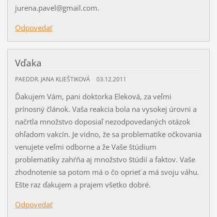
jurena.pavel@gmail.com.
Odpovedať
Vďaka
PAEDDR. JANA KLIEŠTIKOVÁ
03.12.2011
Ďakujem Vám, pani doktorka Eleková, za veľmi
prínosný článok. Vaša reakcia bola na vysokej úrovni a
načrtla množstvo doposiaľ nezodpovedaných otázok
ohľadom vakcín. Je vidno, že sa problematike očkovania
venujete veľmi odborne a že Vaše štúdium
problematiky zahŕňa aj množstvo štúdií a faktov. Vaše
zhodnotenie sa potom má o čo oprieť a má svoju váhu.
Ešte raz ďakujem a prajem všetko dobré.
Odpovedať