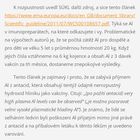
K rozpustnosti uvedl SÚKL další zdroj, a sice tento článek
https://www.ema.europa.eu/docs/en_GB/document_library/
Scientific_guideline/2011/07/WC500108657.pdf
. Týká se Al
v imunopreparátech, na které odkazujete i vy. Problematické
na výpočtech autorů je, že se počítá zátěž Al pro dospělé a
pro děti ve věku 5 let s průměrnou hmotností 20 kg. Když
jejich čísla vztáhneme na 6 kg kojence a obsah Al z 3 dávek
vakcín za tři měsíce, dostaneme znepokojivé výsledky.
Tento článek je zajímavý i proto, že se zabývá příjmem
Al z antacid, která obsahují tentýž údajně nerozpustný
hydroxid hliníku jako vakcíny. Cituji:
„(po požití antacid) very
high plasma Al levels can be observed“ („je možno pozorovat
velmi vysoké plazmatické hladiny Al“)
. Je známo, že lidé se
selháním ledvin byli poškozeni Al přijatým mimo jiné právě
z antacid a na příbalovém letáku k těmto lékům je uvedeno
varování.