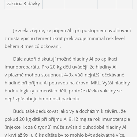
vakcína 3 dávky
Je zcela zřejmé, že příjem Al i při postupném uvolňování
z místa vpichu téměř třikrát překračuje minimal risk level
během 3 měsíců očkování.
Dále autoři diskutují možné hladiny Al po aplikaci
imunopreparátu. Pro 20 kg děti uvádějí, že hladiny Al
v plazmě mohou stoupnout 4-9x vůči nejnižší očekávané
hladině při příjmu Al potravou na úrovni MRL. Vyšší hladiny
budou logicky u menších dětí, protože dávka vakcíny se
nepřizpůsobuje hmotnosti pacienta.
Budu také dedukovat jako vy a docházím k závěru, že
pokud 20 kg dítě při příjmu Al 9,12 mg za rok imunoterapie
(injekce 1x za 6 týdnů) může zvýšit dlouhodobé hladiny Al
v krvi až 9x, u 6 kg dítěte by to mohlo být adekvátně více,