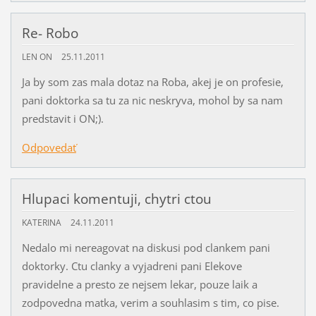
Re- Robo
LEN ON
25.11.2011
Ja by som zas mala dotaz na Roba, akej je on profesie,
pani doktorka sa tu za nic neskryva, mohol by sa nam
predstavit i ON;).
Odpovedať
Hlupaci komentuji, chytri ctou
KATERINA
24.11.2011
Nedalo mi nereagovat na diskusi pod clankem pani
doktorky. Ctu clanky a vyjadreni pani Elekove
pravidelne a presto ze nejsem lekar, pouze laik a
zodpovedna matka, verim a souhlasim s tim, co pise.