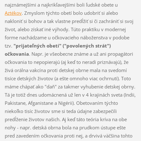
najznámejšími a najkrikľavejšími boli ľudské obete u
Aztékov
. Zmyslom týchto obetí bolo udobriť si alebo
nakloniť si bohov a tak vlastne predĺžiť si či zachrániť si svoj
život, alebo získať iné výhody. Túto praktiku v modernej
forme nachádzame u očkovacieho náboženstva v podobe
tzv.
"prijateľných obetí" ("povolených strát")
očkovania
. Napr. je všeobecne známe a už ani propagátori
očkovania to nepopierajú (aj keď to neradi priznávajú), že
živá orálna vakcína proti detskej obrne mala na svedomí
tisíce detských životov (a ešte omnoho viac ochrnutí). Toto
máme chápať ako "daň" za takmer vyhubenie detskej obrny.
Tá je totiž dnes udomácnená už len v 4 krajinách sveta (Indii,
Pakistane, Afganistane a Nigérii). Obetovaním týchto
niekoľko tisíc životov sme si teda údajne zabezpečili
predĺženie životov našich. Aj keď táto teória kríva na obe
nohy - napr. detská obrna bola na prudkom ústupe ešte
pred zavedením očkovania proti nej, a drvivá väčšina tohto