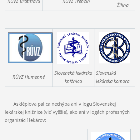
RÚVZ Bratislava
RÚVZ Trenčín
Žilina
Slovenská lekárska
Slovenská
RÚVZ Humenné
knižnica
lekárska komora
Asklépiova palica nechýba ani v logu Slovenskej
lekárskej knižnice (viď vyššie), ako ani v logách profesných
organizácií lekárov: