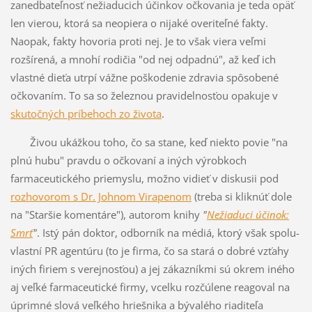
zanedbateľnosť nežiaducich účinkov očkovania je teda opäť
len vierou, ktorá sa neopiera o nijaké overiteľné fakty.
Naopak, fakty hovoria proti nej. Je to však viera veľmi
rozšírená, a mnohí rodičia "od nej odpadnú", až keď ich
vlastné dieťa utrpí vážne poškodenie zdravia spôsobené
očkovaním. To sa so železnou pravidelnosťou opakuje v
skutočných príbehoch zo života
.
Živou ukážkou toho, čo sa stane, keď niekto povie "na
plnú hubu" pravdu o očkovaní a iných výrobkoch
farmaceutického priemyslu, možno vidieť v diskusii pod
rozhovorom s Dr. Johnom Virapenom
(treba si kliknúť dole
na "Staršie komentáre"), autorom knihy
"
Nežiaduci účinok:
Smrť
"
. Istý pán doktor, odborník na médiá, ktorý však spolu-
vlastní PR agentúru (to je firma, čo sa stará o dobré vzťahy
iných firiem s verejnosťou) a jej zákazníkmi sú okrem iného
aj veľké farmaceutické firmy, vcelku rozčúlene reagoval na
úprimné slová veľkého hriešnika a bývalého riaditeľa