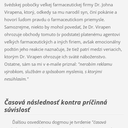
švédskej pobočky veľkej farmaceutickej firmy Dr. Johna
Virapena, ktorý, odkedy sa mu narodil syn, činí pokánie a
hovorí ľuďom pravdu o farmaceutickom priemysle.
Samozrejme, niekto by mohol povedať, že Dr. Virapen
ohrozuje obchody tomuto (v podstate) platenému agentovi
veľkých farmaceutických a iných firiem, avšak emocionálny
podtón jeho reakcie naznačuje, že tiež patrí medzi veriacich,
ktorým Dr. Virapen ohrozuje ich sväté náboženstvo.
Ostatne, sám sa mi v e-maile priznal:
"nerobím reklamu
výrobkom, službám a spôsobom myslenia, s ktorými
nesúhlasím."
Časová následnosť kontra príčinná
súvislosť
Ďalšou osvedčenou dogmou je tvrdenie
"časová