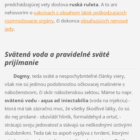
predchádzajúcej vety doslova
ruská ruleta
. A to ani
nehovorím o
vakcínach s obsahom látok poškodzujúcich
rozmnožovacie orgány
, či dokonca
obsahujúcich nervové
jedy
.
Svätená voda a pravidelné sväté
prijímanie
Dogmy
, teda sväté a nespochybniteľné články viery,
však nie sú jedinou podobnosťou očkovacej mašinérie s
náboženstvom, či skôr náboženskou sektou. Máme tu napr.
svätenú vodu - aqua ad iniectabilia
(voda na injekciu) -
ktorá má tak zázračnú moc, že všetky škodlivé látky, čo sú
do nej pridané - obzvlášť hliník, formaldehyd a ortuť, -
strácajú svoju jedovatosť a stávajú sa neškodnými úctivými
služobníkmi. Teda tak to aspoň vyplýva z tvrdení, ktorými