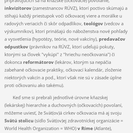
pripravujúcich sa na kňazské (očkovacie) povolanie,
inkvizítorov
(zamestnancov RÚVZ), ktorí poctivo skúmajú a
stíhajú každý priestupok voči očkovacej viere a morálke u
radových veriacich či skôr odpadlíkov,
teológov
(vedcov a
výskumníkov), ktorí prinášajú do náboženstva nové pohľady
a vysvetlenia (hypotézy, teórie, nové vakcíny),
predavačov
odpustkov
(právnikov na RÚVZ, ktorí udeľujú pokuty,
ktorými sa človek "vykúpi" z "hriechu neočkovania") či
dokonca
reformátorov
(lekárov, ktorým sa nepáčia
zabehané očkovacie praktiky, očkovací kalendár, zloženie
niektorých vakcín a pod., ktorí však nie sú v zásade úplne
proti očkovaniu ako takému).
Keď sme si prebrali jednotlivé úrovne kňazskej
(lekárskej) hierarchie a duchovných (očkovacích) povolaní,
môžeme uviesť, že Svät(ov)á cirkev očkovacia má aj svoju
Svätú stolicu
(sídlo Svät(ov)ej zdravotníckej organizácie =
World Health Organization = WHO)
v Ríme
(Atlante),