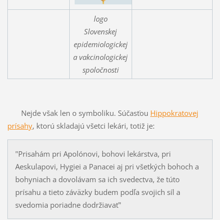
logo
Slovenskej
epidemiologickej
a vakcinologickej
spoločnosti
Nejde však len o symboliku. Súčasťou
Hippokratovej
prísahy
, ktorú skladajú všetci lekári, totiž je:
"Prisahám pri Apolónovi, bohovi lekárstva, pri
Aeskulapovi, Hygiei a Panacei aj pri všetkých bohoch a
bohyniach a dovolávam sa ich svedectva, že túto
prísahu a tieto záväzky budem podľa svojich síl a
svedomia poriadne dodržiavať"