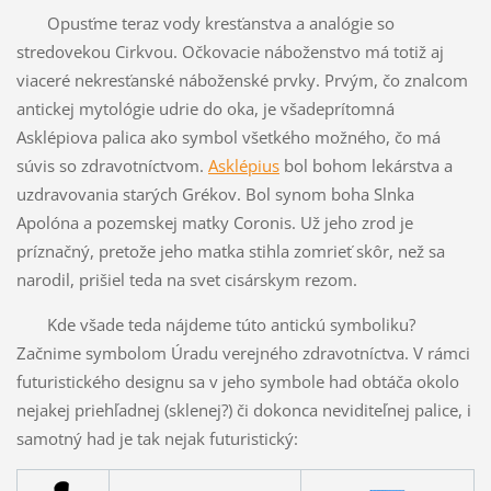
Opusťme teraz vody kresťanstva a analógie so
stredovekou Cirkvou. Očkovacie náboženstvo má totiž aj
viaceré nekresťanské náboženské prvky. Prvým, čo znalcom
antickej mytológie udrie do oka, je všadeprítomná
Asklépiova palica ako symbol všetkého možného, čo má
súvis so zdravotníctvom.
Asklépius
bol bohom lekárstva a
uzdravovania starých Grékov. Bol synom boha Slnka
Apolóna a pozemskej matky Coronis. Už jeho zrod je
príznačný, pretože jeho matka stihla zomrieť skôr, než sa
narodil, prišiel teda na svet cisárskym rezom.
Kde všade teda nájdeme túto antickú symboliku?
Začnime symbolom Úradu verejného zdravotníctva. V rámci
futuristického designu sa v jeho symbole had obtáča okolo
nejakej priehľadnej (sklenej?) či dokonca neviditeľnej palice, i
samotný had je tak nejak futuristický: