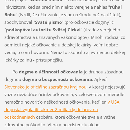
inkvizítora, keď sa pred ním niekto verejne a nahlas "
rúhal
Bohu
" (tvrdil, že očkovanie je viac na škodu než na úžitok),
spochybňoval "
Sväté písmo
" (pro-očkovacie dogmy) či
"
podkopával autoritu Svätej Cirkvi
" (úradov verejného
zdravotníctva a uznávaných vakcinológov). Mnohí rodičia, čo
odmietli nejaké očkovanie u detskej lekárky, veľmi dobre
vedia, o čom hovorím. Neraz to skončilo aj výmenou detskej
lekárky za inú - prístupnejšiu.
Po
dogme o účinnosti očkovania
je druhou zásadnou
dogmou
dogma o bezpečnosti očkovania
. Aj keď
Slovensko je oficiálne zázračnou krajinou
, v ktorej nejestvujú
vážne nežiadúce účinky očkovania, v celosvetovom meradle
nemožno hovoriť o neškodnosti očkovania, keď len
v USA
doposiaľ vyplatili takmer 2 miliardy dolárov na
odškodneniach
osobám, ktoré očkovanie trvale a važne
zdravotne poškodilo. Viera v neexistenciu alebo