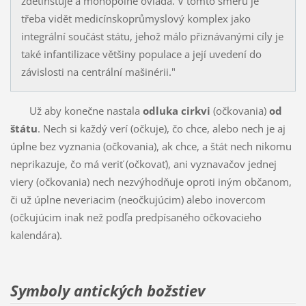
zdětinšťuje a monopolně ovládá. V tomto směru je
třeba vidět medicínskoprůmyslový komplex jako
integrální součást státu, jehož málo přiznávanými cíly je
také infantilizace většiny populace a její uvedení do
závislosti na centrální mašinérii."
Už aby konečne nastala
odluka cirkvi
(očkovania)
od
štátu
. Nech si každý verí (očkuje), čo chce, alebo nech je aj
úplne bez vyznania (očkovania), ak chce, a štát nech nikomu
neprikazuje, čo má veriť (očkovať), ani vyznavačov jednej
viery (očkovania) nech nezvýhodňuje oproti iným občanom,
či už úplne neveriacim (neočkujúcim) alebo inovercom
(očkujúcim inak než podľa predpísaného očkovacieho
kalendára).
Symboly antických božstiev