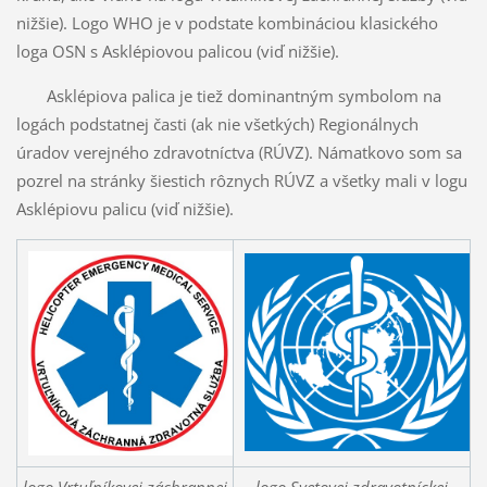
nižšie). Logo WHO je v podstate kombináciou klasického
loga OSN s Asklépiovou palicou (viď nižšie).
Asklépiova palica je tiež dominantným symbolom na
logách podstatnej časti (ak nie všetkých) Regionálnych
úradov verejného zdravotníctva (RÚVZ). Námatkovo som sa
pozrel na stránky šiestich rôznych RÚVZ a všetky mali v logu
Asklépiovu palicu (viď nižšie).
logo Vrtuľníkovej záchrannej
logo Svetovej zdravotníckej