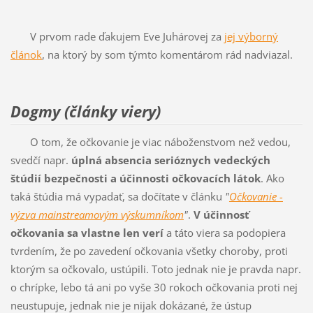
V prvom rade ďakujem Eve Juhárovej za
jej výborný
článok
, na ktorý by som týmto komentárom rád nadviazal.
Dogmy (články viery)
O tom, že očkovanie je viac náboženstvom než vedou,
svedčí napr.
úplná absencia serióznych vedeckých
štúdií bezpečnosti a účinnosti očkovacích látok
. Ako
taká štúdia má vypadať, sa dočítate v článku
"
Očkovanie -
výzva mainstreamovým výskumníkom
"
.
V účinnosť
očkovania sa vlastne len verí
a táto viera sa podopiera
tvrdením, že po zavedení očkovania všetky choroby, proti
ktorým sa očkovalo, ustúpili. Toto jednak nie je pravda napr.
o chrípke, lebo tá ani po vyše 30 rokoch očkovania proti nej
neustupuje, jednak nie je nijak dokázané, že ústup