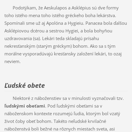
Podotýkam, že Aeskulapos a Asklépius sú dve formy
toho istého mena toho istého gréckeho boha lekárstva.
Spomínali sme už aj Apolóna a Hygieiu. Panacea bola ďalšou
Asklépiovou dcérou a sestrou Hygiei, a bola bohyňou
uzdravovania (sa). Lekári teda skladajú prísahu
nekresťanským (starým gréckym) bohom. Ako sa s tým
morálne vysporadúvajú kresťansky založení lekári, to ozaj
neviem.
Ľudské obete
Niektoré z náboženstiev sa v minulosti vyznačovali tzv.
ľudskými obeťami
. Pod ľudskými obeťami sa v
náboženskom kontexte rozumejú ľudia, ktorým bol vzatý
život čoby obeť bohom. Takéto neľudské krvilačné
náboženstvá boli bežné na rôznych miestach sveta, asi