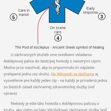
U záchranných služieb sme svedkami vkladania
Asklépiovej palice do šesťcípej hviezdy s neostrými cípmi.
Možno je to naschvál, aby to pripomínalo tri náplaste
prelepené jedna cez druhú.
Na Wikipedii sa dočítame
aj
vysvetlenie pre každý jeden cíp - na každý je priradená jedna
zo šiestich zásad záchrannej zdravotníckej služby (viď
vpravo).
Niekedy je ešte táto hviezda s Asklépiovou palicou v
kruhu, ako vidno na logu Vrtuľníkovej záchrannej služby (viď