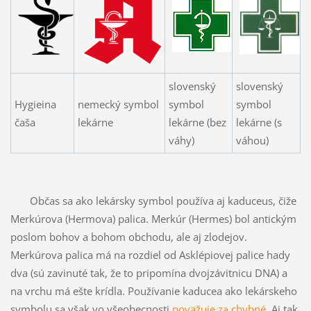
slovenský
slovenský
Hygieina
nemecký symbol
symbol
symbol
čaša
lekárne
lekárne (bez
lekárne (s
váhy)
váhou)
Občas sa ako lekársky symbol používa aj kaduceus, čiže
Merkúrova (Hermova) palica. Merkúr (Hermes) bol antickým
poslom bohov a bohom obchodu, ale aj zlodejov.
Merkúrova palica má na rozdiel od Asklépiovej palice hady
dva (sú zavinuté tak, že to pripomína dvojzávitnicu DNA) a
na vrchu má ešte krídla. Používanie kaducea ako lekárskeho
symbolu sa však vo všeobecnosti
považuje za chybné
. Aj tak