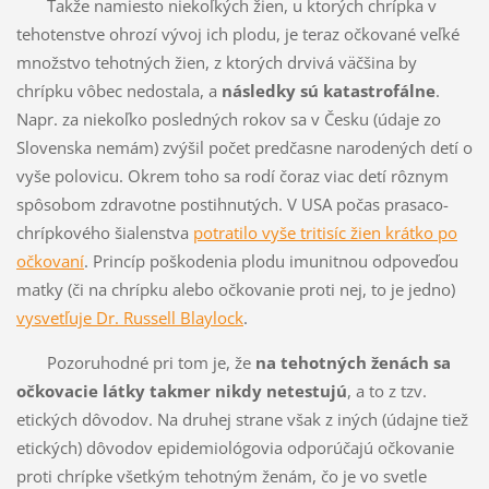
Takže namiesto niekoľkých žien, u ktorých chrípka v
tehotenstve ohrozí vývoj ich plodu, je teraz očkované veľké
množstvo tehotných žien, z ktorých drvivá väčšina by
chrípku vôbec nedostala, a
následky sú katastrofálne
.
Napr. za niekoľko posledných rokov sa v Česku (údaje zo
Slovenska nemám) zvýšil počet predčasne narodených detí o
vyše polovicu. Okrem toho sa rodí čoraz viac detí rôznym
spôsobom zdravotne postihnutých. V USA počas prasaco-
chrípkového šialenstva
potratilo vyše tritisíc žien krátko po
očkovaní
. Princíp poškodenia plodu imunitnou odpoveďou
matky (či na chrípku alebo očkovanie proti nej, to je jedno)
vysvetľuje Dr. Russell Blaylock
.
Pozoruhodné pri tom je, že
na tehotných ženách sa
očkovacie látky takmer nikdy netestujú
, a to z tzv.
etických dôvodov. Na druhej strane však z iných (údajne tiež
etických) dôvodov epidemiológovia odporúčajú očkovanie
proti chrípke všetkým tehotným ženám, čo je vo svetle