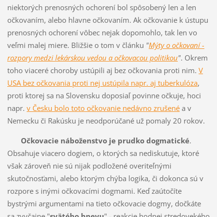
niektorých prenosných ochorení bol spôsobený len a len
očkovaním, alebo hlavne očkovaním. Ak očkovanie k ústupu
prenosných ochorení vôbec nejak dopomohlo, tak len vo
veľmi malej miere. Bližšie o tom v článku
"
Mýty o očkovaní -
rozpory medzi lekárskou vedou a očkovacou politikou
"
. Okrem
toho viaceré choroby ustúpili aj bez očkovania proti nim.
V
USA bez očkovania proti nej ustúpila napr. aj tuberkulóza
,
proti ktorej sa na Slovensku doposiaľ povinne očkuje, hoci
napr.
v Česku bolo toto očkovanie nedávno zrušené
a v
Nemecku či Rakúsku je neodporúčané už pomaly 20 rokov.
Očkovacie náboženstvo je prudko dogmatické
.
Obsahuje viacero dogiem, o ktorých sa nediskutuje, ktoré
však zároveň nie sú nijak podložené overiteľnými
skutočnosťami, alebo ktorým chýba logika, či dokonca sú v
rozpore s inými očkovacími dogmami. Keď zaútočíte
bystrými argumentami na tieto očkovacie dogmy, dočkáte
sa zvyčajne "
svätého hnevu
" - reakcie hodnej stredovekého