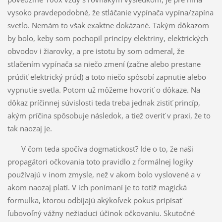
vysoko pravdepodobné, že stláčanie vypínača vypína/zapína
svetlo. Nemám to však exaktne dokázané. Takým dôkazom
by bolo, keby som pochopil princípy elektriny, elektrických
obvodov i žiarovky, a pre istotu by som odmeral, že
stlačením vypínača sa niečo zmení (začne alebo prestane
prúdiť elektrický prúd) a toto niečo spôsobí zapnutie alebo
vypnutie svetla. Potom už môžeme hovoriť o dôkaze. Na
dôkaz príčinnej súvislosti teda treba jednak zistiť princíp,
akým príčina spôsobuje následok, a tiež overiť v praxi, že to
tak naozaj je.
V čom teda spočíva dogmatickosť? Ide o to, že naši
propagátori očkovania toto pravidlo z formálnej logiky
používajú v inom zmysle, než v akom bolo vyslovené a v
akom naozaj platí. V ich ponímaní je to totiž magická
formulka, ktorou odbíjajú akýkoľvek pokus pripísať
ľubovoľný vážny nežiaduci účinok očkovaniu. Skutočné