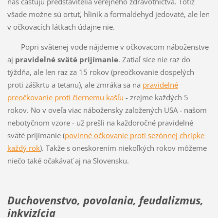
nás častujú predstavitelia verejného zdravotníctva. Totiž
všade možne sú ortuť, hliník a formaldehyd jedovaté, ale len
v očkovacích látkach údajne nie.
Popri svätenej vode nájdeme v očkovacom náboženstve
aj
pravidelné sväté prijímanie
. Zatiaľ síce nie raz do
týždňa, ale len raz za 15 rokov (preočkovanie dospelých
proti záškrtu a tetanu), ale zmráka sa na
pravidelné
preočkovanie proti čiernemu kašľu
- zrejme každých 5
rokov. No v oveľa viac nábožensky založených USA - našom
nebotyčnom vzore - už prešli na každoročné pravidelné
sväté prijímanie (
povinné očkovanie proti sezónnej chrípke
každý rok
). Takže s oneskorením niekoľkých rokov môžeme
niečo také očakávať aj na Slovensku.
Duchovenstvo, povolania, feudalizmus,
inkvizícia