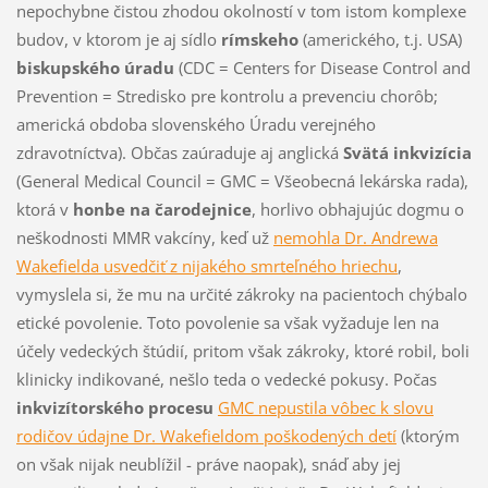
nepochybne čistou zhodou okolností v tom istom komplexe
budov, v ktorom je aj sídlo
rímskeho
(amerického, t.j. USA)
biskupského úradu
(CDC = Centers for Disease Control and
Prevention = Stredisko pre kontrolu a prevenciu chorôb;
americká obdoba slovenského Úradu verejného
zdravotníctva). Občas zaúraduje aj anglická
Svätá inkvizícia
(General Medical Council = GMC = Všeobecná lekárska rada),
ktorá v
honbe na čarodejnice
, horlivo obhajujúc dogmu o
neškodnosti MMR vakcíny, keď už
nemohla Dr. Andrewa
Wakefielda usvedčiť z nijakého smrteľného hriechu
,
vymyslela si, že mu na určité zákroky na pacientoch chýbalo
etické povolenie. Toto povolenie sa však vyžaduje len na
účely vedeckých štúdií, pritom však zákroky, ktoré robil, boli
klinicky indikované, nešlo teda o vedecké pokusy. Počas
inkvizítorského procesu
GMC nepustila vôbec k slovu
rodičov údajne Dr. Wakefieldom poškodených detí
(ktorým
on však nijak neublížil - práve naopak), snáď aby jej