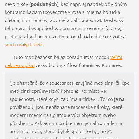
nevoľníkov (
poddaných
), keď napr. aj napriek očividným
kontraindikáciám (povedzme viróza + mierna horúčka
dieťaťa) núti rodičov, aby dieťa dali zaočkovať. Dôsledky
toho neraz bývajú doslova príšerné až osudné (fatálne),
preto naschvál píšem, že tento úrad rozhoduje o živote a
smrti malých detí
.
Túto mocibažnosť, ba až posadnutosť mocou
veľmi
pekne popísal
český biológ a filosof Stanislav Komárek:
"Je příznačné, že v současnosti zaujímá medicína, či lépe
medicínskoprůmyslový komplex, to místo ve
společnosti, které kdysi zaujímala církev… To, co je na
pováženou, jsou nepřiznané mocenské nároky, které
moderní medicína uplatňuje vůči objektům svého
působení… Základním problémem je nahromadění a
arogance moci, která zbytek společnosti, „laiky“,