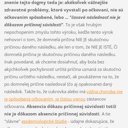
znenie tejto dogmy teda je: akékoľvek vážnejšie
zdravotné problémy, ktoré vyvstali po očkovaní, nie sú
očkovaním spôsobené, lebo ...
"časová následnosť nie je
dôkazom príčinnej súvislosti"
. To je však hrubým
nepochopením zmyslu tohto výroku, keďže tento výrok
nehovorí o tom, že domnelá príčina NIE JE skutočnou
príčinou daného následku, ale len o tom, že NIE JE ISTÉ, ČI
domnelá príčina je skutočnou príčinou daného následku.
Inak povedané, ak chceme dosiahnuť, aby bola bez
akýchkoľvek pochybností určitá príčina uznaná za skutočnú
príčinu určitého následku, nestačí, ak poukážeme na to, že
po domnelej príčine nasledoval (čo aj opakovane) daný
následok. Takže to, že cukrovka alebo iná
vážna choroba nie
je spôsobená očkovaním, je čistou vierou
zástancov
očkovania.
Absencia dôkazu príčinnej súvislosti totiž
nie je dôkazom absencie príčinnej súvislosti
. A tie
"slávne"
epidemiologické štúdie
- údajne dokazujúce, že