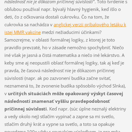
následnosť nie je dôkazom príčinnej súvislosti"
. Toto tvrdenie s
obľubou používal napr. bývalý hlavný hygienik, keď išlo o
deti, čo z očkovania dostali cukrovku. Čo na tom, že
cukrovka sa nachádza v
anglickej verzii príbalového letáku k
istej MMR vakcíne
medzi nežiaducimi účinkami?
Samozrejme, v oblasti formálnej logiky, z ktorej je toto
pravidlo prevzaté, ho v zásade nemožno spochybniť. Niečo
iné však je jasná a čistá matematika a niečo iné lekárstvo. A
keby sme aj neopustili oblasť formálnej logiky, tak aj keď je
pravda, že časová následnosť nie je dôkazom príčinnej
súvislosti (napr. ak po zazvonení budíka začne svitať,
neznamená to, že zvonenie budíka spôsobilo východ Slnka),
v
určitých situáciách môže opakovaný výskyt časovej
následnosti znamenať vyššiu pravdepodobnosť
príčinnej súvislosti
. Keď napr. (súc úplne neznalý elektriny
a vedy okolo nej) stlačím vypínač a zapne sa mi svetlo,
stlačím druhý krát a vypne sa svetlo, a toto sa opakuje
povedzme 100x vždy s rovnakým výsledkom, je pre mňa