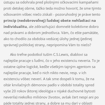
ústupu sa odohrala pred plošnými očkovacími kampaňami
proti detskej obrne, ťažko teda možno hovoriť, že sme týmto
očkovaním vôbec niečo získali - pozoruhodný je práve tento
princíp (nedobrovoľnej) ľudskej obete nehľadiaci na
individualitu
, ale zdôrazňujúci domnelé kolektívne dobro
nad právami a dobrom jednotlivca. Vám, čo ešte pamätáte,
ako to chodilo za obdobia vedúcej úlohy jednej (jedinej
správnej) politickej strany, nepripomína Vám to niečo?
Ako trefne podotkol tuším C.S.Lewis, diablovi sa
najlepšie pracuje s ľuďmi, čo v jeho existenciu neveria. To je
ostatne úplne logické, keďže všetkým tajným agentom sa
najlepšie pracuje, keď o nich nikto nevie, resp. v ich
existenciu vôbec neverí. A tak sme dospeli k tomu, že na
oltár krvilačných démonov padlo v období totality spred
vyše 20 rokov (ktorej ideológia v nijaké duchovné bytosti
neverila) niekoľko miliónov životov, avšak čert nespí ani po
páde totality jednej strany, a dobre sa mu darí v oblasti