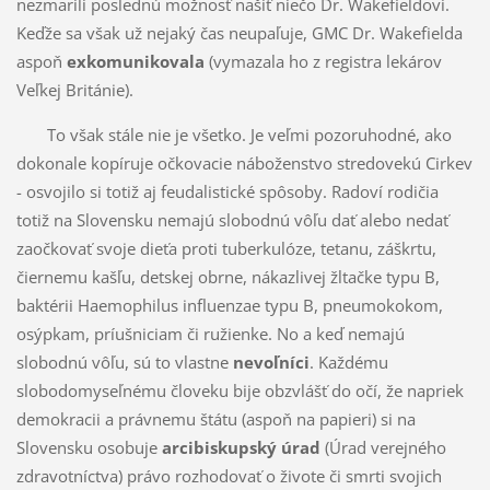
nezmarili poslednú možnosť našiť niečo Dr. Wakefieldovi.
Keďže sa však už nejaký čas neupaľuje, GMC Dr. Wakefielda
aspoň
exkomunikovala
(vymazala ho z registra lekárov
Veľkej Británie).
To však stále nie je všetko. Je veľmi pozoruhodné, ako
dokonale kopíruje očkovacie náboženstvo stredovekú Cirkev
- osvojilo si totiž aj feudalistické spôsoby. Radoví rodičia
totiž na Slovensku nemajú slobodnú vôľu dať alebo nedať
zaočkovať svoje dieťa proti tuberkulóze, tetanu, záškrtu,
čiernemu kašľu, detskej obrne, nákazlivej žltačke typu B,
baktérii Haemophilus influenzae typu B, pneumokokom,
osýpkam, príušniciam či ružienke. No a keď nemajú
slobodnú vôľu, sú to vlastne
nevoľníci
. Každému
slobodomyseľnému človeku bije obzvlášť do očí, že napriek
demokracii a právnemu štátu (aspoň na papieri) si na
Slovensku osobuje
arcibiskupský úrad
(Úrad verejného
zdravotníctva) právo rozhodovať o živote či smrti svojich