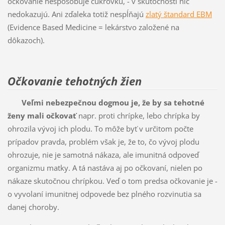
očkovanie nespôsobuje cukrovku, - v skutočnosti nič
nedokazujú. Ani zďaleka totiž nespĺňajú
zlatý štandard EBM
(Evidence Based Medicine = lekárstvo založené na
dôkazoch).
Očkovanie tehotných žien
Veľmi nebezpečnou dogmou je, že by sa tehotné
ženy mali očkovať
napr. proti chrípke, lebo chrípka by
ohrozila vývoj ich plodu. To môže byť v určitom počte
prípadov pravda, problém však je, že to, čo vývoj plodu
ohrozuje, nie je samotná nákaza, ale imunitná odpoveď
organizmu matky. A tá nastáva aj po očkovaní, nielen po
nákaze skutočnou chrípkou. Veď o tom predsa očkovanie je -
o vyvolaní imunitnej odpovede bez plného rozvinutia sa
danej choroby.