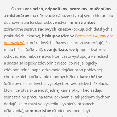
Okrem
veriacich
,
odpadlíkov
,
prorokov
,
mučeníkov
a
misionárov
má očkovacie náboženstvo aj svoju hierarchiu
duchovenstva (či skôr očkovenstva):
miništrantov
(zdravotné sestry),
radových kňazov
(očkujúcich detských a
praktických lekárov),
biskupov
(členov
Pracovnej skupiny pre
imunizáciu
), ktorí radových kňazov (lekárov) usmerňujú, čo
majú hlásať (očkovať),
evanjelizátorov
(popularizátorov
očkovacieho náboženstva, ktorí často vystupujú v médiách,
a snažia sa logicky zdôvodniť niečo, čo nie je logicky
zdôvodniteľné, napr. očkovanie dojčiat proti pohlavnej
chorobe alebo očkovanie tehotných žien),
katechétov
(učiteľov na stredných a vysokých zdravotníckych školách,
ktorí - čerstvá skúsenosť jednej kamarátky - keď zadajú
semestrálnu prácu na tému očkovania, tak jedným dychom
dodajú, že to musí vo výsledku vyznieť v prospech
očkovania),
seminaristov
(študentov medicíny)