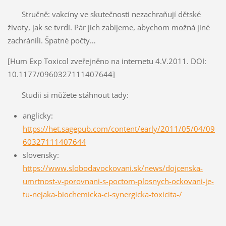
Stručně: vakcíny ve skutečnosti nezachraňují dětské
životy, jak se tvrdí. Pár jich zabijeme, abychom možná jiné
zachránili. Špatné počty…
[Hum Exp Toxicol zveřejněno na internetu 4.V.2011. DOI:
10.1177/0960327111407644]
Studii si můžete stáhnout tady:
anglicky:
https://het.sagepub.com/content/early/2011/05/04/09
60327111407644
slovensky:
https://www.slobodavockovani.sk/news/dojcenska-
umrtnost-v-porovnani-s-poctom-plosnych-ockovani-je-
tu-nejaka-biochemicka-ci-synergicka-toxicita-/