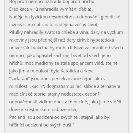
Boj proti nemoci nahradil boj proti hříchu;
Eradikace virů nahradila vymítání ďábla;
Naděje na fyzickou nesmrtelnost (klonování, genetické
inženýrství) nahradilo naději na věčný život;
Pilulky nahradily svátosti chleba a vína, dary na výzkum
rakoviny jsou přednější než dary církvi; hypotetická
univerzální vakcína by mohla lidstvo zachránit od všech
nemocí, jako Spasitel zachránil svět od všech jeho
hříchů; moc medicíny se stala spojencem vlád, stejně
jako jím v minulosti byla Katolická církev;
“šarlatáni” jsou dnes perzekvováni stejně jako v
minulosti „kacíři“; dogmatismus ničí slibné alternativní
medicínské teorie, stejný nedostatek osobní
odpovědnosti vidíme dnes v medicíně, jako jsme viděli
dříve v křesťanském náboženství;
Pacienti jsou odcizeni od svých těl, stejně jako byli
hříšníci odcizeni od svých duší.”