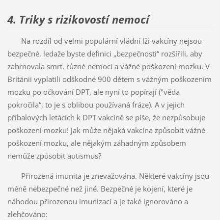
4. Triky s rizikovostí nemocí
Na rozdíl od velmi populární vládní lži vakcíny nejsou
bezpečné, ledaže byste definici „bezpečnosti“ rozšířili, aby
zahrnovala smrt, různé nemoci a vážné poškození mozku. V
Británii vyplatili odškodné 900 dětem s vážným poškozením
mozku po očkování DPT, ale nyní to popírají ("věda
pokročila“, to je s oblibou používaná fráze). A v jejich
příbalových letácích k DPT vakcíně se píše, že nezpůsobuje
poškození mozku! Jak může nějaká vakcína způsobit vážné
poškození mozku, ale nějakým záhadným způsobem
nemůže způsobit autismus?
Přirozená imunita je znevažována. Některé vakcíny jsou
méně nebezpečné než jiné. Bezpečné je kojení, které je
náhodou přirozenou imunizací a je také ignorováno a
zlehčováno: