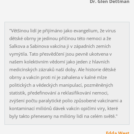
Dr. Glen Dettman
"Většinou lidí je přijímáno jako evangelium, že virus
dětské obrny je jedinou příčinou této nemoci a že
Salkova a Sabinova vakcína ji v západních zemích
vymýtila. Tato přesvědčení jsou pevně ukotvena v
našem kolektivním vědomí jako jeden z hlavních
medicínských zázraků naší doby. Ale historie dětské
obrny a vakcín proti ní je zahalena v kalné mlze
politických a vědeckých manipulací, pozměněných
statistik, předefinování a reklasifikování nemoci,
zvýšení počtu paralytické polio způsobené vakcínami a
kontaminací miliónů dávek vakcín opičími viry, které
byly takto přeneseny na milióny lidí na celém světě."
Edda West