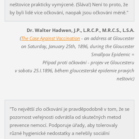
neštovice prakticky vymýcené. (Sláva!) Není to proto, že
by byli lidé více očkování, naopak jsou očkováni méně."
Dr. Walter Hadwen, J.P., L.R.C.P., M.R.C.S., L.S.A.
(
The Case Against Vaccination
- an address at Gloucester
on Saturday, January 25th, 1896, during the Gloucester
Smallpox Epidemic =
Případ proti očkování - projev ve Gloucesteru
v sobotu 25.I.1896, během gloucesterské epidemie pravých
neštovic)
"To největší zlo očkování je pravděpodobně v tom, že se
pozornost veřejnosti odvrátila od skutečných metod
prevence nemocí. Podporuje úřady, aby tolerovaly
různé hygienické nedostatky a neřešily sociální