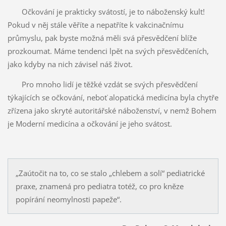
Očkování je prakticky svátostí, je to náboženský kult!
Pokud v něj stále věříte a nepatříte k vakcinačnímu
průmyslu, pak byste možná měli svá přesvědčení blíže
prozkoumat. Máme tendenci lpět na svých přesvědčeních,
jako kdyby na nich závisel náš život.
Pro mnoho lidí je těžké vzdát se svých přesvědčení
týkajících se očkování, neboť alopatická medicína byla chytře
zřízena jako skryté autoritářské náboženství, v nemž Bohem
je Moderní medicína a očkování je jeho svátost.
„Zaútočit na to, co se stalo „chlebem a solí“ pediatrické
praxe, znamená pro pediatra totéž, co pro kněze
popírání neomylnosti papeže“.