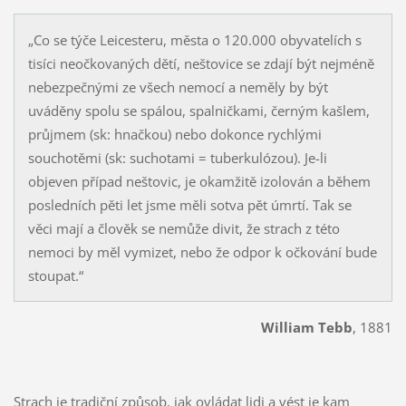
„Co se týče Leicesteru, města o 120.000 obyvatelích s
tisíci neočkovaných dětí, neštovice se zdají být nejméně
nebezpečnými ze všech nemocí a neměly by být
uváděny spolu se spálou, spalničkami, černým kašlem,
průjmem (sk: hnačkou) nebo dokonce rychlými
souchotěmi (sk: suchotami = tuberkulózou). Je-li
objeven případ neštovic, je okamžitě izolován a během
posledních pěti let jsme měli sotva pět úmrtí. Tak se
věci mají a člověk se nemůže divit, že strach z této
nemoci by měl vymizet, nebo že odpor k očkování bude
stoupat.“
William Tebb
, 1881
Strach je tradiční způsob, jak ovládat lidi a vést je kam