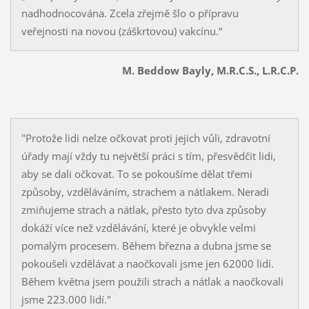
nadhodnocována. Zcela zřejmě šlo o přípravu
veřejnosti na novou (záškrtovou) vakcínu.“
M. Beddow Bayly, M.R.C.S., L.R.C.P.
"Protože lidi nelze očkovat proti jejich vůli, zdravotní
úřady mají vždy tu největší práci s tím, přesvědčit lidi,
aby se dali očkovat. To se pokoušíme dělat třemi
způsoby, vzděláváním, strachem a nátlakem. Neradi
zmiňujeme strach a nátlak, přesto tyto dva způsoby
dokáží více než vzdělávání, které je obvykle velmi
pomalým procesem. Během března a dubna jsme se
pokoušeli vzdělávat a naočkovali jsme jen 62000 lidí.
Během května jsem použili strach a nátlak a naočkovali
jsme 223.000 lidí."