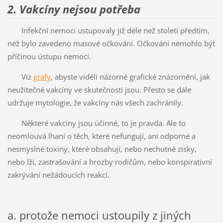
2. Vakcíny nejsou potřeba
Infekční nemoci ustupovaly již déle než století předtím,
než bylo zavedeno masové očkování. Očkování nemohlo být
příčinou ústupu nemocí.
Viz
grafy
, abyste viděli názorné grafické znázornění, jak
neužitečné vakcíny ve skutečnosti jsou. Přesto se dále
udržuje mytologie, že vakcíny nás všech zachránily.
Některé vakcíny jsou účinné, to je pravda. Ale to
neomlouvá lhaní o těch, které nefungují, ani odporné a
nesmyslné toxiny, které obsahují, nebo nechutné zisky,
nebo lži, zastrašování a hrozby rodičům, nebo konspirativní
zakrývání nežádoucích reakcí.
a. protože nemoci ustoupily z jiných