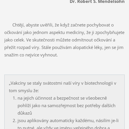
Dr. Robert S. Mendelsohn
Chtějí, abyste uvěřili, že když začnete pochybovat o
očkování jako jednom aspektu medicíny, že ji zpochybňujete
jako celek. Ve skutečnosti můžete odmítnout očkování a
přežít rozpad víry. Stále používám alopatické léky, jen se jim
snažím co nejvíce vyhnout.
„Vakcíny se staly svátostmi naší víry v biotechnologii v
tom smyslu že:
na jejich účinnost a bezpečnost se všeobecně
pohlíží jako na samozřejmost bez potřeby dalších
důkazů
jsou aplikovány automaticky každému, násilím je-li
to nutné, ale vždy ve jménu veřejného dobra a