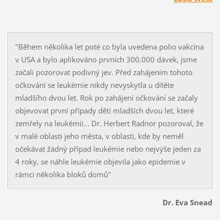
"Během několika let poté co byla uvedena polio vakcína
v USA a bylo aplikováno prvních 300.000 dávek, jsme
začali pozorovat podivný jev. Před zahájením tohoto
očkování se leukémie nikdy nevyskytla u dítěte
mladšího dvou let. Rok po zahájení očkování se začaly
objevovat první případy dětí mladších dvou let, které
zemřely na leukémii... Dr. Herbert Radnor pozoroval, že
v malé oblasti jeho města, v oblasti, kde by neměl
očekávat žádný případ leukémie nebo nejvýše jeden za
4 roky, se náhle leukémie objevila jako epidemie v
rámci několika bloků domů"
Dr. Eva Snead