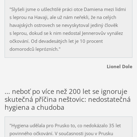
"Slyšeli jsme o ušlechtilé práci otce Damiena mezi lidmi
s leprou na Havaji, ale už nám neřekli, že na celých
havajských ostrovech se nevyskytoval jediný člověk
s leprou, dokud se k nim nedostal Jennerovův vynález
očkování. Od devadesátých let je 10 procent
domorodců leprózních."
Lionel Dole
... neboť po více než 200 let se ignoruje
skutečná příčina neštovic: nedostatečná
hygiena a chudoba
"Hygiena udělala pro Prusko to, co nedokázalo 35 let
povinného očkování. V současnosti jsou v Prusku