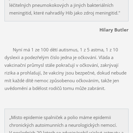
léčitelných pneumokokových a jiných bakteriálních
meningitid, které nahradily Hib jako zdroj meningitid."
Hilary Butler
Nyní má 1 ze 100 dětí autismus, 1 z 5 astma, 1 z 10
dyslexii a podezřelým číslo jedna je očkování. Vláda a
vakcinační průmysl stále pokračují v očkování, zakrývají
rizika a prohlašují, že vakcíny jsou bezpečné, dokud nebude
mít každé dítě nemoc způsobenou očkováním, takže jen
uvědomění a bdělost rodičů tomu může zabránit.
„Místo epidemie spalniček a polio máme epidemii
chronických autoimunních a neurologických nemocí.
V posledních 20 letech se zdvojnásobil výskyt astmatu a