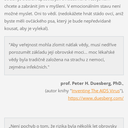
chcete a zabránit jim v myšlení. V emocionálním stavu není
možné myslet. Oni to vědí. (nedokážete hnát stádo ovcí, aniž
byste měli ovčáckého psa, který je bude nepředvídaně
kousat, aby je vylekal).
"Aby veřejnost mohla zlomit nátlak vědy, musí nedříve
porozumět základu její obrovské moci... moc lékařské
vědy byla tradičně založena na strachu z nemocí,
zejména infekčních."
prof. Peter H. Duesberg, PhD.
,
(autor knihy "
Inventing The AIDS Virus
"),
https://www.duesberg.com/
„Není pochyb o tom, že rizika byla několik let obrovsky