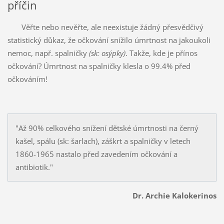
příčin
Věřte nebo nevěřte, ale neexistuje žádný přesvědčivý
statistický důkaz, že očkování snížilo úmrtnost na jakoukoli
nemoc, např. spalničky
(sk: osýpky)
. Takže, kde je přínos
očkování? Úmrtnost na spalničky klesla o 99.4% před
očkováním!
"Až 90% celkového snížení dětské úmrtnosti na černý
kašel, spálu (sk: šarlach), záškrt a spalničky v letech
1860-1965 nastalo před zavedením očkování a
antibiotik."
Dr. Archie Kalokerinos