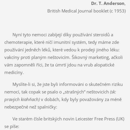
Dr. T. Anderson
,
British Medical Journal booklet (c 1953)
Nyní tyto nemoci zabíjejí díky používání steroidů a
chemoterapie, které ničí imunitní systém, tedy máme zde
používání jedněch léků, které vedou k prodeji jiného léku:
vakcíny proti planým neštovicím. Šikovný marketing, ačkoli
vám zapomněli říci, že ta úmrtí jdou na vrub alopatické
medicíny.
Myslíte-li si, že jste byli informováni o skutečném riziku
nemocí, tak copak se psalo o „strašných“ neštovicích
(sk:
pravých kiahňach)
v dobách, kdy byly považovány za méně
nebezpečné než spalničky:
Ve starém čísle britských novin Leicester Free Press (UK)
se píše: