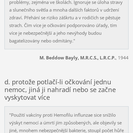
problémy, zejména ve školách. Ignoruje se úloha stravy
a slunečního světla a mnoha dalších faktorů v udržení
zdraví. Přehání se riziko záškrtu a v rodičích se pěstuje
strach. Čím více je očkování podporováno úřady, tím
více je nebezpečnější a jeho nevýhody budou
bagatelizovány nebo odmítány."
M. Beddow Bayly, M.R.C.S., L.R.C.P.
, 1944
d. protože potlačí-li očkování jednu
nemoc, jiná ji nahradí nebo se začne
vyskytovat více
"Použití vakcíny proti Hemofilu influnzae sice snížilo
výskyt nemocí a úmrtí jím způsobených, ale objevily se
jiné, mnohem nebezpečnější bakterie, stoupl počet hůře