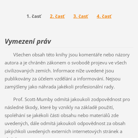
1. časť
2. časť
3. časť
4. časť
Vymezení práv
Všechen obsah této knihy jsou komentáře nebo názory
autora a je chráněn zákonem o svobodě projevu ve všech
civilizovaných zemích. Informace níže uvedené jsou
publikovány za účelem vzdělání a informování. Nejsou
zamýšleny jako náhrada jakékoli profesionální rady.
Prof. Scott-Mumby odmítá jakoukoli zodpovědnost pro
následné škody, které by vznikly na základě použití,
spoléhání se jakékoli části obsahu nebo materiálů zde
uvedených, dále odmítá jakoukoli odpovědnost za obsah
jakýchkoli uvedených externích internetových stránek a