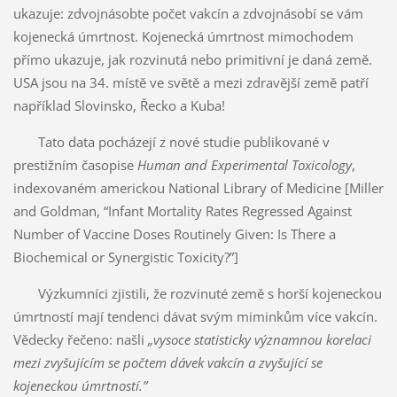
ukazuje: zdvojnásobte počet vakcín a zdvojnásobí se vám
kojenecká úmrtnost. Kojenecká úmrtnost mimochodem
přímo ukazuje, jak rozvinutá nebo primitivní je daná země.
USA jsou na 34. místě ve světě a mezi zdravější země patří
například Slovinsko, Řecko a Kuba!
Tato data pocházejí z nové studie publikované v
prestižním časopise
Human and Experimental Toxicology
,
indexovaném americkou National Library of Medicine [Miller
and Goldman, “Infant Mortality Rates Regressed Against
Number of Vaccine Doses Routinely Given: Is There a
Biochemical or Synergistic Toxicity?”]
Výzkumníci zjistili, že rozvinuté země s horší kojeneckou
úmrtností mají tendenci dávat svým miminkům více vakcín.
Vědecky řečeno: našli
„vysoce statisticky významnou korelaci
mezi zvyšujícím se počtem dávek vakcín a zvyšující se
kojeneckou úmrtností.”