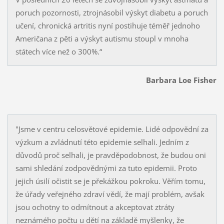
poruch pozornosti, ztrojnásobil výskyt diabetu a poruch
učení, chronická artritis nyní postihuje téměř jednoho
Američana z pěti a výskyt autismu stoupl v mnoha
státech více než o 300%.“
Barbara Loe Fisher
"Jsme v centru celosvětové epidemie. Lidé odpovědní za
výzkum a zvládnutí této epidemie selhali. Jedním z
důvodů proč selhali, je pravděpodobnost, že budou oni
sami shledání zodpovědnými za tuto epidemii. Proto
jejich úsilí očistit se je překážkou pokroku. Věřím tomu,
že úřady veřejného zdraví vědí, že mají problém, avšak
jsou ochotny to odmítnout a akceptovat ztráty
neznámého počtu u dětí na základě myšlenky, že