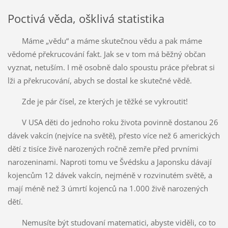
Poctivá věda, ošklivá statistika
Máme „vědu“ a máme skutečnou vědu a pak máme
vědomé překrucování fakt. Jak se v tom má běžný občan
vyznat, netuším. I mě osobně dalo spoustu práce přebrat si
lži a překrucování, abych se dostal ke skutečné vědě.
Zde je pár čísel, ze kterých je těžké se vykroutit!
V USA děti do jednoho roku života povinně dostanou 26
dávek vakcín (nejvíce na světě), přesto více než 6 amerických
dětí z tisíce živě narozených ročně zemře před prvními
narozeninami. Naproti tomu ve Švédsku a Japonsku dávají
kojencům 12 dávek vakcín, nejméně v rozvinutém světě, a
mají méně než 3 úmrtí kojenců na 1.000 živě narozených
dětí.
Nemusíte být studovaní matematici, abyste viděli, co to