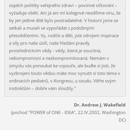
úspěch politiky veřejného zdraví – povinné očkování –
vyžaduje oběti. Ani já ani mí kolegové nesdílíme víru, že
by jen jediné dítě bylo postradatelné. V historii jsme se
setkali a museli se vypořádat s podobnými
přesvědčeními. Vy, rodiče a děti, jste zdrojem inspirace
a síly pro naše úsilí, naše hledání pravdy
prostřednictvím vědy - vědy, která je soucitná,
nekompromisní a nezkompromitovaná. Nemám v
úmyslu vás ponoukat ke vzpouře, ale buďte si jisti, že
vyzbrojeni touto vědou máte moc vynutit si toto téma v
ordinacích pediatrů, v Kongresu, u soudu. Věřte svým
instinktům – dobře vám sloužily."
Dr. Andrew J. Wakefield
(pochod "POWER of ONE - IDEA", 22.IV.2002, Washington
DC)