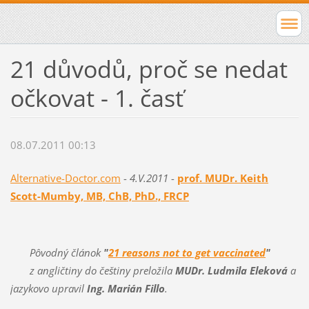
21 důvodů, proč se nedat
očkovat - 1. časť
08.07.2011 00:13
Alternative-Doctor.com
-
4.V.2011
-
prof. MUDr. Keith
Scott-Mumby, MB, ChB, PhD., FRCP
Pôvodný článok
"
21 reasons not to get vaccinated
"
z angličtiny do češtiny preložila
MUDr. Ludmila Eleková
a
jazykovo upravil
Ing. Marián Fillo
.