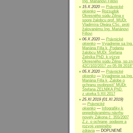
Ing. Mariánovi Fillovi
15.X.2020 —
Právnické
okienko
—
Rozsudok
Okresného súdu Žilina v
spore žalobcu prof. MUDr.
Vladimíra Oleára CSc. proti
žalovanému Ing. Mariánovi
Fillovi
06.X.2020 —
Právnické
okienko
—
Vyjadrenie sa Ing.
Mariána Filla k „Podaniu
žalobcu MUDr. Štefana
Zelníka PhD. k výzve
Okresného súdu Žilina, sp.zn
42C/102/2017 zo 05.09.2018“
05.X.2020 —
Právnické
okienko
—
Vyjadrenie sa Ing.
Mariána Filla k „Žalobe o
ochranu osobnosti“ MUDr.
Štefana ZELNÍKA PhD.
z utorka 5.XII.2017
25.XI.2019 (01.XI.2019)
—
Právnické
okienko
—
Infografiky k
prejednávanému návrhu
novely Zákona č. 355/2007
Z.z. o ochrane, podpore a
rozvoji verejného
zdravia
— DOPLNENÉ