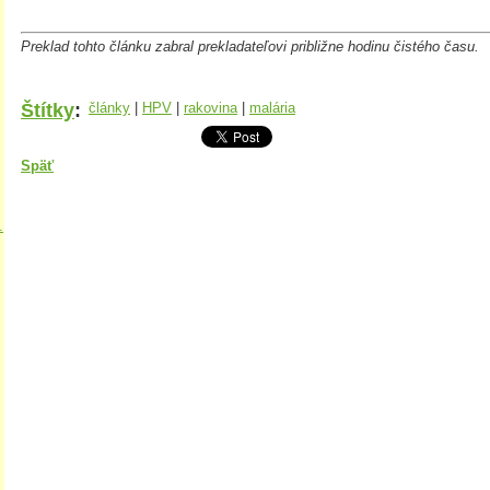
Preklad tohto článku zabral prekladateľovi približne hodinu čistého času.
Štítky
:
články
|
HPV
|
rakovina
|
malária
Späť
.