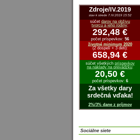
Zdroje/IV.2019
stav k strede 7.IV.2019 15:52
súčet
darov na obživu
tvorcu a jeho rodiny
:
292,48 €
počet príspevkov:
56
životné minimum 2020
(2 dospelí + 3 deti):
658,94 €
súčet všetkých
príspevkov
na náklady na prevádzku
:
20,50 €
počet príspevkov:
6
Za všetky dary
srdečná vďaka!
2%/3% dane z príjmov
Sociálne siete