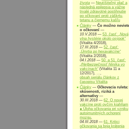
života
—
Neutíšiteľný plač a
následná epilepsia a vážne
trvalé zdravotné postihnutie
po očkovaní proti záškrtu,
tetanu a čiernemu kašľu
Články
—
Čo možno neviet
o očkovaní
—
10.V.2018
—
53. časť:
„Nová
vlna hystérie okolo osýpok“
(Vitalita 4/2018),
17.III.2018
—
52. časť:
„Úmrtia po hexavakcíne“
(Vitalita 2/2018),
04.I.2018
—
50. a 51. časť:
„(Ne)bezpečnosť hliníka vo
vakcínach“
(Vitalita 11 a
12/2017), …,
obsah seriálu článkov z
časopisu Vitalita
Články
—
Očkovacia ruleta:
skúsenosti, riziká a
alternatívy
—
30.III.2018
—
62. O novej
vakcíne proti ovčím kiahňam
● Úloha očkovania pri vzniku
autoimunitných ochorení
mozgu
,
04.III.2018
—
61. Kritici
očkovania sa boja krátenia