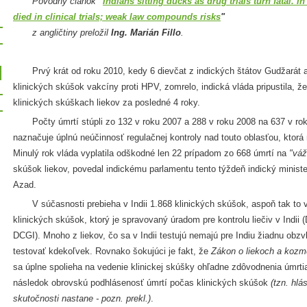
Pôvodný článok
"
Indians sitting ducks as drug trials turn fatal. I
died in clinical trials; weak law compounds risks
"
z angličtiny preložil
Ing. Marián Fillo
.
Prvý krát od roku 2010, kedy 6 dievčat z indických štátov Gudžarát 
klinických skúšok vakcíny proti HPV, zomrelo, indická vláda pripustila, že
klinických skúškach liekov za posledné 4 roky.
Počty úmrtí stúpli zo 132 v roku 2007 a 288 v roku 2008 na 637 v rok
naznačuje úplnú neúčinnosť regulačnej kontroly nad touto oblasťou, ktorá
Minulý rok vláda vyplatila odškodné len 22 prípadom zo 668 úmrtí na
"váž
skúšok liekov, povedal indickému parlamentu tento týždeň indický minist
Azad.
V súčasnosti prebieha v Indii 1.868 klinických skúšok, aspoň tak to vy
klinických skúšok, ktorý je spravovaný úradom pre kontrolu liečiv v Indii (
DCGI). Mnoho z liekov, čo sa v Indii testujú nemajú pre Indiu žiadnu obzv
testovať kdekoľvek. Rovnako šokujúci je fakt, že
Zákon o liekoch a kozm
sa úplne spolieha na vedenie klinickej skúšky ohľadne zdôvodnenia úmrtia
následok obrovskú podhlásenosť úmrtí počas klinických skúšok
(tzn. hlá
skutočnosti nastane - pozn. prekl.)
.