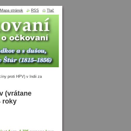
Mapa stránok
RSS
Tlač
íny proti HPV) v Indii za
v (vrátane
4 roky