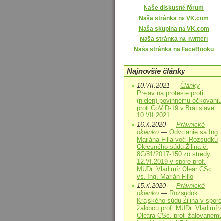
Naše diskusné fórum
Naša stránka na VK.com
Naša skupina na VK.com
Naša stránka na Twitteri
Naša stránka na FaceBooku
Najnovšie články
10.VII.2021 —
Články
—
Prejav na proteste proti
(nielen) povinnému očkovani
proti CoViD-19 v Bratislave
10.VII.2021
16.X.2020 —
Právnické
okienko
—
Odvolanie sa Ing.
Mariána Filla voči Rozsudku
Okresného súdu Žilina č.
8C/81/2017-150 zo stredy
12.VI.2019 v spore prof.
MUDr. Vladimír Oleár CSc.
vs. Ing. Marián Fillo
15.X.2020 —
Právnické
okienko
—
Rozsudok
Krajského súdu Žilina v spor
žalobcu prof. MUDr. Vladimír
Oleára CSc. proti žalovaném