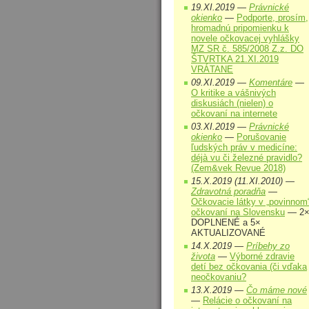
19.XI.2019 —
Právnické
okienko
—
Podporte, prosím,
hromadnú pripomienku k
novele očkovacej vyhlášky
MZ SR č. 585/2008 Z.z. DO
ŠTVRTKA 21.XI.2019
VRÁTANE
09.XI.2019 —
Komentáre
—
O kritike a vášnivých
diskusiách (nielen) o
očkovaní na internete
03.XI.2019 —
Právnické
okienko
—
Porušovanie
ľudských práv v medicíne:
déjà vu či železné pravidlo?
(Zem&vek Revue 2018)
15.X.2019 (11.XI.2010) —
Zdravotná poradňa
—
Očkovacie látky v „povinnom
očkovaní na Slovensku
— 2
DOPLNENÉ a 5×
AKTUALIZOVANÉ
14.X.2019 —
Príbehy zo
života
—
Výborné zdravie
detí bez očkovania (či vďaka
neočkovaniu?
13.X.2019 —
Čo máme nové
—
Relácie o očkovaní na