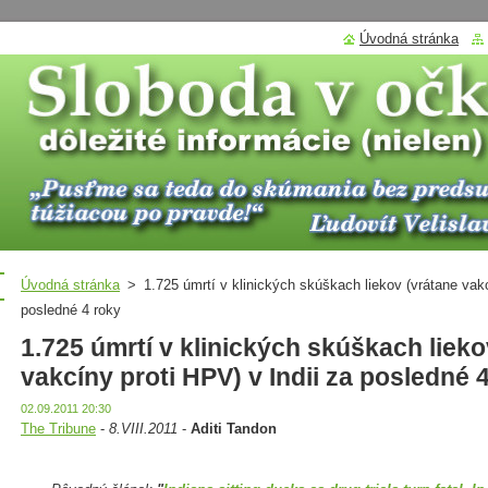
Úvodná stránka
Úvodná stránka
>
1.725 úmrtí v klinických skúškach liekov (vrátane vakc
posledné 4 roky
1.725 úmrtí v klinických skúškach lieko
vakcíny proti HPV) v Indii za posledné 
02.09.2011 20:30
The Tribune
-
8.VIII.2011
-
Aditi Tandon