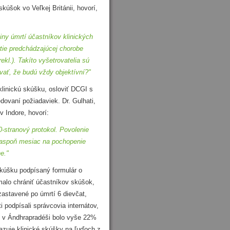
úšok vo Veľkej Británii, hovorí,
iny úmrtí účastníkov klinických
rtie predchádzajúcej chorobe
kl.). Takíto vyšetrovatelia sú
vať, že budú vždy objektívní?"
linickú skúšku, osloviť DCGI s
ovaní požiadaviek. Dr. Gulhati,
v Indore, hovorí:
-stranový protokol. Povolenie
al aspoň mesiac na pochopenie
e."
kúšku podpísaný formulár o
alo chrániť účastníkov skúšok,
zastavené po úmrtí 6 dievčat,
 podpísali správcovia internátov,
aj v Ándhrapradéši bolo vyše 22%
zuje klinické skúšky na ľuďoch z