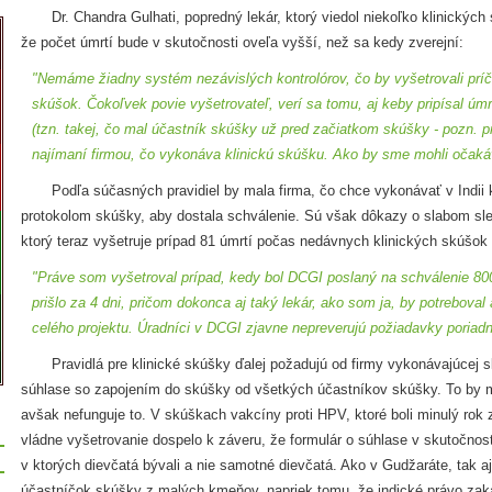
Dr. Chandra Gulhati, popredný lekár, ktorý viedol niekoľko klinických sk
že počet úmrtí bude v skutočnosti oveľa vyšší, než sa kedy zverejní:
"Nemáme žiadny systém nezávislých kontrolórov, čo by vyšetrovali príč
skúšok. Čokoľvek povie vyšetrovateľ, verí sa tomu, aj keby pripísal úm
(tzn. takej, čo mal účastník skúšky už pred začiatkom skúšky - pozn. pre
najímaní firmou, čo vykonáva klinickú skúšku. Ako by sme mohli očaká
Podľa súčasných pravidiel by mala firma, čo chce vykonávať v Indii k
protokolom skúšky, aby dostala schválenie. Sú však dôkazy o slabom sled
ktorý teraz vyšetruje prípad 81 úmrtí počas nedávnych klinických skúšok 
"Práve som vyšetroval prípad, kedy bol DCGI poslaný na schválenie 800
prišlo za 4 dni, pričom dokonca aj taký lekár, ako som ja, by potrebov
celého projektu. Úradníci v DCGI zjavne nepreverujú požiadavky poriadn
Pravidlá pre klinické skúšky ďalej požadujú od firmy vykonávajúcej s
súhlase so zapojením do skúšky od všetkých účastníkov skúšky. To by m
avšak nefunguje to. V skúškach vakcíny proti HPV, ktoré boli minulý rok 
vládne vyšetrovanie dospelo k záveru, že formulár o súhlase v skutočnosti
v ktorých dievčatá bývali a nie samotné dievčatá. Ako v Gudžaráte, tak 
účastníčok skúšky z malých kmeňov, napriek tomu, že indické právo zaka