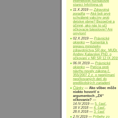
internetovej rozhlasovej
stanici InfoVojna.sk
11.X.2019 —
Zdravotná
poradňa
—
Aké boli prvé
schválené vakcíny proti
detskej obrne? Bezpečné a
účinné, ako nás to učí
očkovacie bájoslovie? Ani
omylom!
02.X.2019 —
Právnické
okienko
—
Komentár k
prejavu ministerky
zdravotníctva SR doc. MUDr.
Andrey Kalavskej PhD. o
očkovaní v NR SR 12.IX.201
06.IX.2019 —
Právnické
okienko
—
Petícia proti
návrhu novely zákona č.
355/2007 Z.z. o neprijímaní
neočkovaných detí do
predškolských zariadení
Články
—
Ako vôbec môže
niekto hovoriť o
argumentoch
„ZA“
očkovanie?
—
14.IV.2019
—
5. časť
,
18.V.2018
—
4. časť
,
28.II.2018
—
3. časť
2.IV.2019 —
Príbehy zo