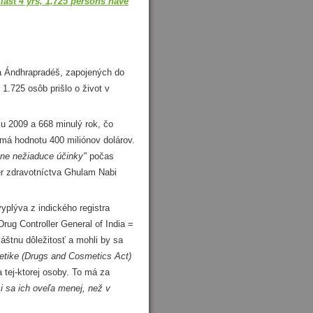
n last 4 yrs, 1,725 persons have
a Ándhrapradéš, zapojených do
 1.725 osôb prišlo o život v
u 2009 a 668 minulý rok, čo
 má hodnotu 400 miliónov dolárov.
ne nežiaduce účinky"
počas
er zdravotníctva Ghulam Nabi
plýva z indického registra
Drug Controller General of India =
láštnu dôležitosť a mohli by sa
etike (Drugs and Cosmetics Act)
 tej-ktorej osoby. To má za
si sa ich oveľa menej, než v