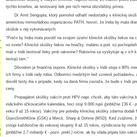
týchto kmeňov, ak testovaný liek pre nich nemá obzvláštny prínos.
Dr. Amit Sengupta, ktorý pomohol odhaliť nedostatky v klinickej skúš
americkou mimovládnou organizáciou PATH, hovorí, že India by mala drast
skúšok v nej vykonávaných:
"Prečo by India mala povoliť na svojom území klinické skúšky liekov na ch
vo svete? Klinické skúšky liekov na hnačky, maláriu a pod. sú pochopiteľ
mali v Indii testovať lieky proti rakovine? Rakovina sa vyskytuje aj v ich kr
testujú tam."
u
Dôvodom je finančná úspora. Klinické skúšky v Indii stoja o 80% menej
ich firmy v Indii rady robia. Odborníci medzitým tiež vzniesli požiadavku, 
dovolil testy iba v prípade, kedy sa daná firma zaviaže, že bude v Indii p
ceny.
Propagátori skúšky vakcín proti HPV napr. chceli, aby táto vakcína b
indického očkovacieho kalendára, hoci stojí 9.000 rupií
(približne 136 € - 
veku 9 až 15 rokov). Vakcíny pre potreby klinickej skúšky zdarma dodali
GlaxoSmithKline (GSK) a Merck, Sharp & Dohme (MSD). Keď zvážime, že p
e
vstúpi každoročne do vekovej skupiny 9 až 15 rokov, výrobcovia by mohli z
a
(približne 1,7 miliardy € - pozn. prekl.)
ročne, ak by vláda prijala túto vak
u