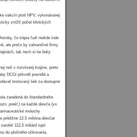
ke vakcín proti HPV, vykonávanej
icky znížiť počet klinických
oroby, čo trápia ľudí niekde inde
né, ale prečo by zahraničné firmy
ajinách, tak nech si tie lieky
 než v rozvinutej krajine, preto
aby DCGI pritvrdil pravidlá a
redávať testovaný liek za dostupné
ola zaradená do štandardného
pozn. prekl.)
na každé dievča (vo
 farmaceutické molochy
ribližne 12,5 milióna dievčat
arobiť 112,5 miliárd rupií
cínu do plošného očkovania.