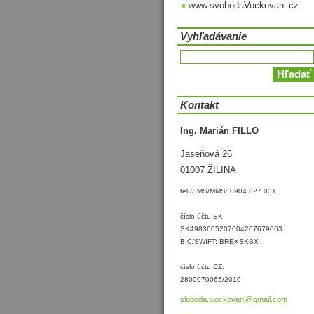
www.svobodaVockovani.cz
Vyhľadávanie
Kontakt
Ing. Marián FILLO
Jaseňová 26
01007 ŽILINA
tel./SMS/MMS: 0904 827 031
číslo účtu SK:
SK4983605207004207679063
BIC/SWIFT: BREXSKBX
číslo účtu CZ:
2800070065/2010
sloboda.
v.ockova
ni@gmail
.com